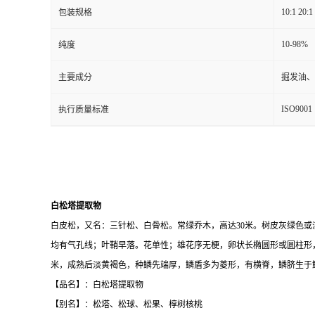
10:1 20:1
包装规格
10-98%
纯度
主要成分
掘发油、
ISO9001
执行质量标准
白松塔提取物
白皮松，又名：三针松、白骨松。常绿乔木，高达30米。树皮灰绿色或淡
均有气孔线；叶鞘早落。花单性；雄花序无梗，卵状长椭圆形或圆柱形
米，成熟后淡黄褐色，种鳞先端厚，鳞盾多为菱形，有横脊，鳞脐生于鳞
【品名】：白松塔提取物
【别名】：松塔、松球、松果、椁树核桃