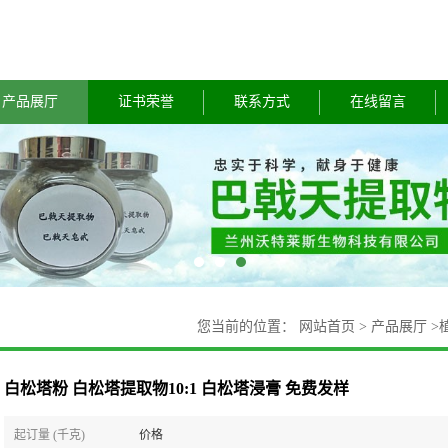
产品展厅
证书荣誉
联系方式
在线留言
您当前的位置：
网站首页
>
产品展厅
>
白松塔粉 白松塔提取物10:1 白松塔浸膏 免费发样
起订量 (千克)
价格