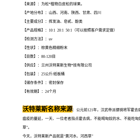
【来源】：为松*植物白皮松的球果。
【产地分布】：山西、河南、陕西、甘肃、四川
【主要成分】：挥发油、皂甙、酚类
【产品规格】：10:1 20:1 50:1（可以按照客户需求定做）
【检测方法】：uv
【性状】：棕黄色精细粉末
【目数】：80-120目
【供应】：兰州沃特莱斯生物*技有限公司
【包装】：25公斤/纸板桶
【储存条件】：密封保存
【有效期】：24个月
沃特莱斯名称来源
：公元前121年，汉武帝派骠骑将军霍
瘟疫的蔓延，一天、一位老者指点霍去病，不能喝匈奴的水、不能吃匈奴
草”。
今天，沃特莱斯产品就是“黄河水、河西草”