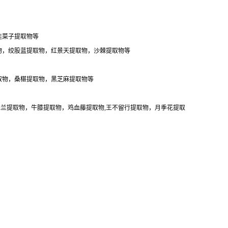
韭菜子提取物等
物，绞股蓝提取物，红景天提取物，沙棘提取物等
取物，桑椹提取物，黑芝麻提取物等
泽兰提取物，牛膝提取物，鸡血藤提取物,王不留行提取物，月季花提取