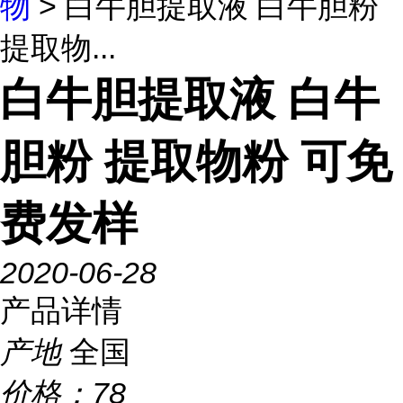
物
> 白牛胆提取液 白牛胆粉
提取物...
白牛胆提取液 白牛
胆粉 提取物粉 可免
费发样
2020-06-28
产品详情
产地
全国
价格：
78