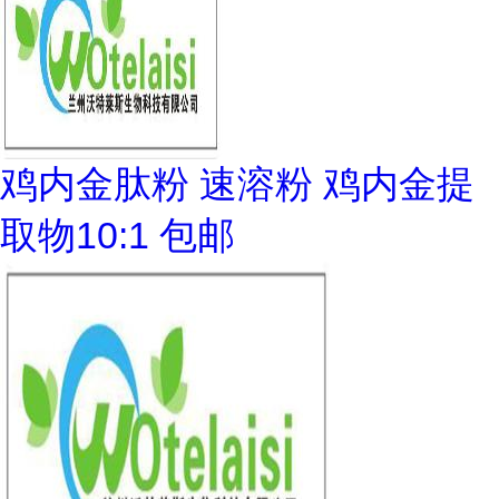
鸡内金肽粉 速溶粉 鸡内金提
取物10:1 包邮