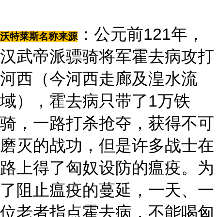
：公元前121年，
沃特莱斯名称来源
汉武帝派骠骑将军霍去病攻打
河西（今河西走廊及湟水流
域），霍去病只带了1万铁
骑，一路打杀抢夺，获得不可
磨灭的战功，但是许多战士在
路上得了匈奴设防的瘟疫。为
了阻止瘟疫的蔓延，一天、一
位老者指点霍去病，不能喝匈