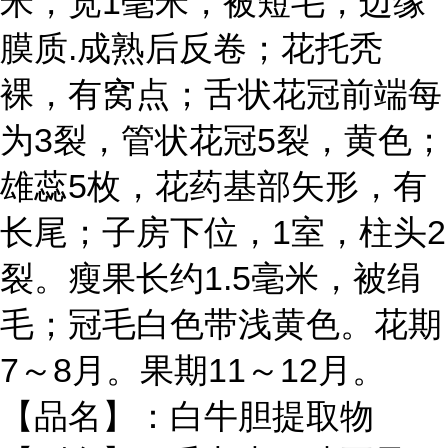
米，宽1毫米，被短毛，边缘
膜质.成熟后反卷；花托秃
裸，有窝点；舌状花冠前端每
为3裂，管状花冠5裂，黄色；
雄蕊5枚，花药基部矢形，有
长尾；子房下位，1室，柱头2
裂。瘦果长约1.5毫米，被绢
毛；冠毛白色带浅黄色。花期
7～8月。果期11～12月。
【品名】：白牛胆提取物