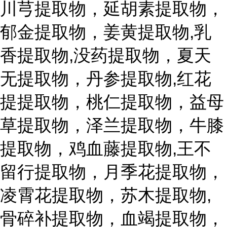
川芎提取物，延胡素提取物，
郁金提取物，姜黄提取物,乳
香提取物,没药提取物，夏天
无提取物，丹参提取物,红花
提提取物，桃仁提取物，益母
草提取物，泽兰提取物，牛膝
提取物，鸡血藤提取物,王不
留行提取物，月季花提取物，
凌霄花提取物，苏木提取物,
骨碎补提取物，血竭提取物，