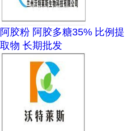
阿胶粉 阿胶多糖35% 比例提
取物 长期批发