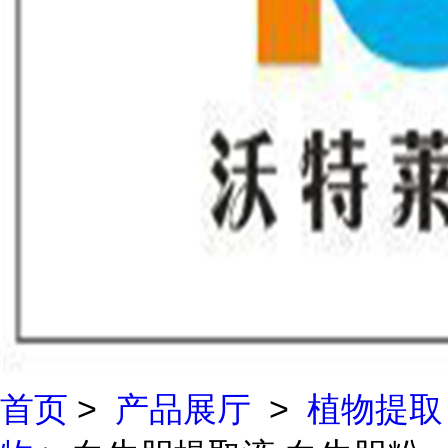
首页
>
产品展厅
>
植物提取