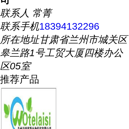
联系人
常菁
联系手机
18394132296
所在地址
甘肃省兰州市城关区
皋兰路1号工贸大厦四楼办公
区05室
推荐产品