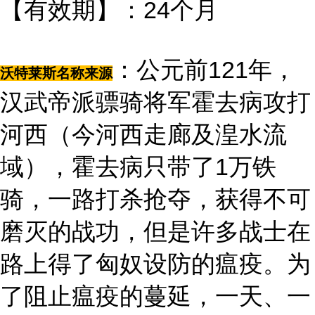
【有效期】：24个月
：公元前121年，
沃特莱斯名称来源
汉武帝派骠骑将军霍去病攻打
河西（今河西走廊及湟水流
域），霍去病只带了1万铁
骑，一路打杀抢夺，获得不可
磨灭的战功，但是许多战士在
路上得了匈奴设防的瘟疫。为
了阻止瘟疫的蔓延，一天、一