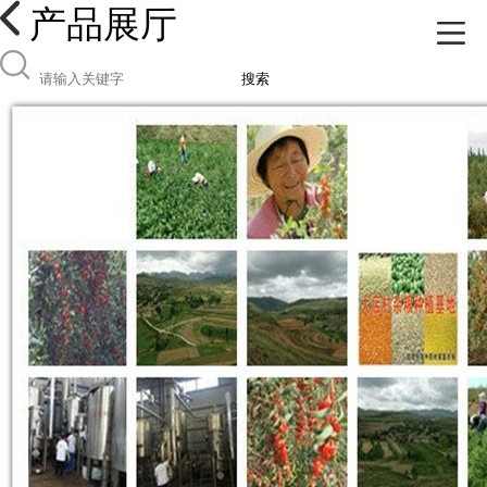
产品展厅
搜索