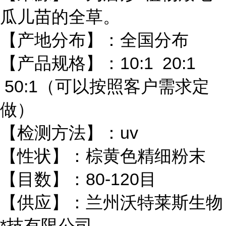
瓜儿苗的全草。
【产地分布】：全国分布
【产品规格】：10:1 20:1
50:1（可以按照客户需求定
做）
【检测方法】：uv
【性状】：棕黄色精细粉末
【目数】：80-120目
【供应】：兰州沃特莱斯生物
*技有限公司