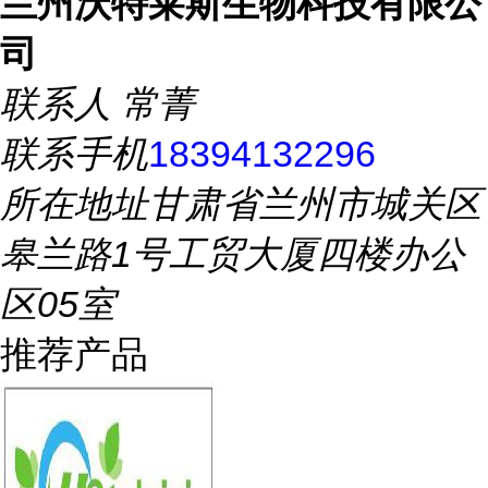
兰州沃特莱斯生物科技有限公
司
联系人
常菁
联系手机
18394132296
所在地址
甘肃省兰州市城关区
皋兰路1号工贸大厦四楼办公
区05室
推荐产品