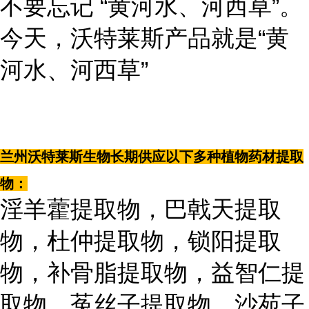
不要忘记 “黄河水、河西草”。
今天，沃特莱斯产品就是“黄
河水、河西草”
兰州沃特莱斯生物长期供应以下多种植物药材提取
物：
淫羊藿提取物，巴戟天提取
物，杜仲提取物，锁阳提取
物，补骨脂提取物，益智仁提
取物，菟丝子提取物，沙苑子