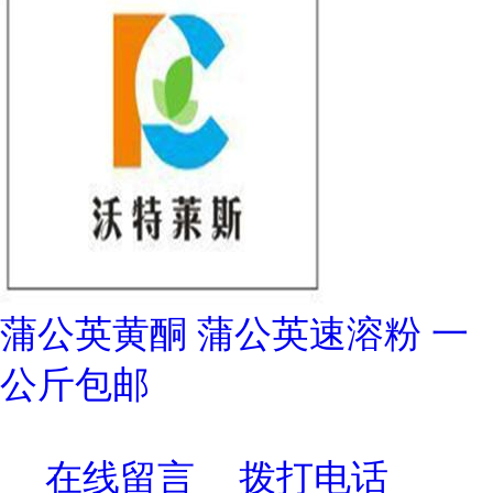
蒲公英黄酮 蒲公英速溶粉 一
公斤包邮
在线留言
拨打电话