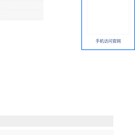
手机访问官网