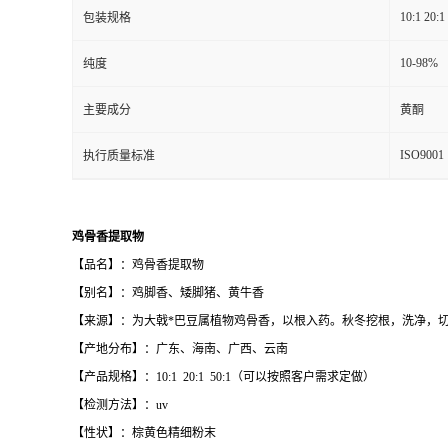
10:1 20:1
包装规格
10-98%
纯度
主要成分
黄酮
ISO9001
执行质量标准
鸡骨香提取物
【品名】：鸡骨香提取物
【别名】：鸡脚香、矮脚猪、黄牛香
【来源】：为大戟*巴豆属植物鸡骨香，以根入药。秋冬挖根，洗净，
【产地分布】：广东、海南、广西、云南
【产品规格】：10:1 20:1 50:1（可以按照客户需求定做）
【检测方法】：uv
【性状】：棕黄色精细粉末