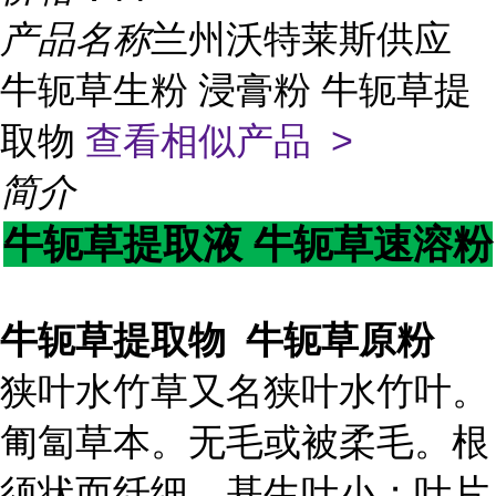
产品名称
兰州沃特莱斯供应
牛轭草生粉 浸膏粉 牛轭草提
取物
查看相似产品 >
简介
牛轭草提取液 牛轭草速溶粉
牛轭草提取物 牛轭草原粉
狭叶水竹草又名狭叶水竹叶。
匍匐草本。无毛或被柔毛。根
须状而纤细。基生叶小；叶片