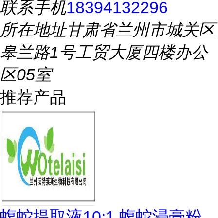
联系手机
18394132296
所在地址
甘肃省兰州市城关区
皋兰路1号工贸大厦四楼办公
区05室
推荐产品
蝮蛇提取液10:1 蝮蛇浸膏粉