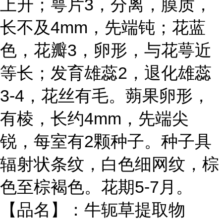
上升；萼片3，分离，膜质，
长不及4mm，先端钝；花蓝
色，花瓣3，卵形，与花萼近
等长；发育雄蕊2，退化雄蕊
3-4，花丝有毛。蒴果卵形，
有棱，长约4mm，先端尖
锐，每室有2颗种子。种子具
辐射状条纹，白色细网纹，棕
色至棕褐色。花期5-7月。
【品名】：牛轭草提取物