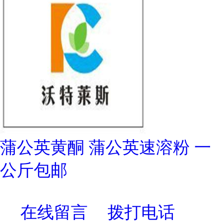
蒲公英黄酮 蒲公英速溶粉 一
公斤包邮
在线留言
拨打电话