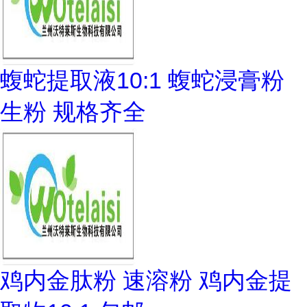
蝮蛇提取液10:1 蝮蛇浸膏粉
生粉 规格齐全
鸡内金肽粉 速溶粉 鸡内金提