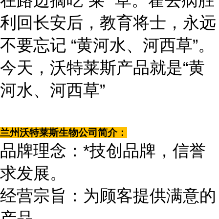
在路边摘吃“莱” 草。霍去病胜
利回长安后，教育将士，永远
不要忘记 “黄河水、河西草”。
今天，沃特莱斯产品就是“黄
河水、河西草”
兰州沃特莱斯生物公司简介：
品牌理念：*技创品牌，信誉
求发展。
经营宗旨：为顾客提供满意的
产品。