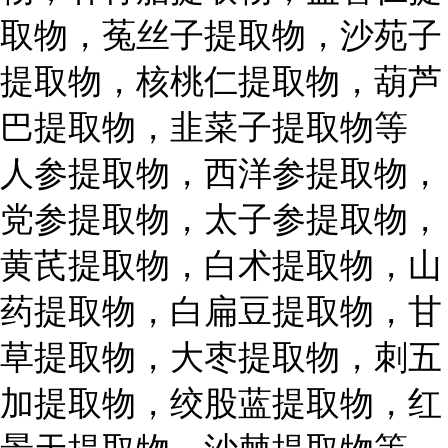
取物，菟丝子提取物，沙苑子
提取物，核桃仁提取物，葫芦
巴提取物，韭菜子提取物等
人参提取物，西洋参提取物，
党参提取物，太子参提取物，
黄芪提取物，白术提取物，山
药提取物，白扁豆提取物，甘
草提取物，大枣提取物，刺五
加提取物，绞股蓝提取物，红