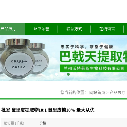
产品展厅
证书荣誉
联系方式
在线留言
您当前的位置：
网站首页
>
产品展厅
批发 鼠里皮提取物10:1 鼠里皮糖10% 量大从优
起订量 (千克)
价格