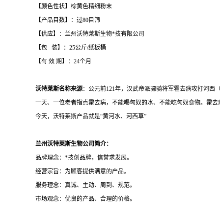
【颜色性状】棕黄色精细粉末
【产品目数】：过80目筛
【供应】：兰州沃特莱斯生物*技有限公司
【包 装】：25公斤/纸板桶
【有 效 期】：24个月
沃特莱斯名称来源
：公元前121年，汉武帝派骠骑将军霍去病攻打河
一天、一位老者指点霍去病，不能喝匈奴的水、不能吃匈奴食物。霍去病
今天，沃特莱斯产品就是“黄河水、河西草”
兰州沃特莱斯生物公司简介：
品牌理念：*技创品牌，信誉求发展。
经营宗旨：为顾客提供满意的产品。
服务理念：真诚、主动、周到、规范。
市场观念：优良的产品、合理的价格。