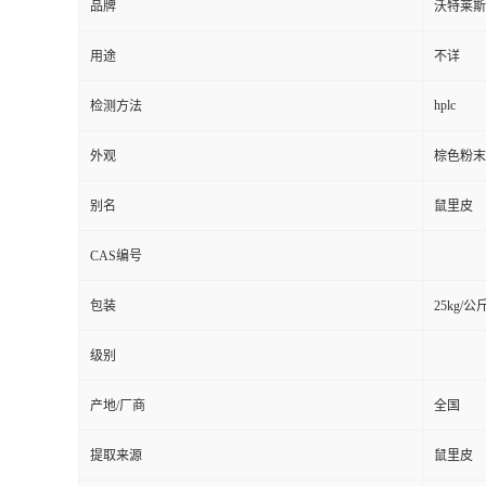
品牌
沃特莱斯
用途
不详
hplc
检测方法
外观
棕色粉末
别名
鼠里皮
CAS编号
包装
25kg/公
级别
产地/厂商
全国
提取来源
鼠里皮