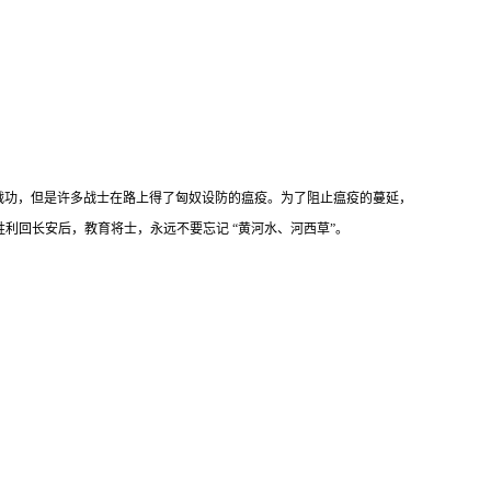
的战功，但是许多战士在路上得了匈奴设防的瘟疫。为了阻止瘟疫的蔓延，
利回长安后，教育将士，永远不要忘记 “黄河水、河西草”。