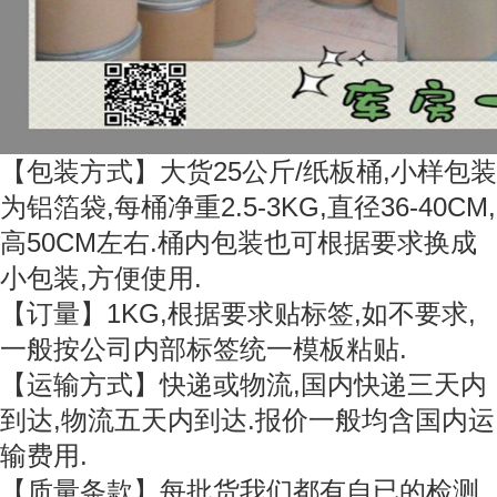
【包装方式】大货25公斤/纸板桶,小样包装
为铝箔袋,每桶净重2.5-3KG,直径36-40CM,
高50CM左右.桶内包装也可根据要求换成
小包装,方便使用.
【订量】1KG,根据要求贴标签,如不要求,
一般按公司内部标签统一模板粘贴.
【运输方式】快递或物流,国内快递三天内
到达,物流五天内到达.报价一般均含国内运
输费用.
【质量条款】每批货我们都有自已的检测