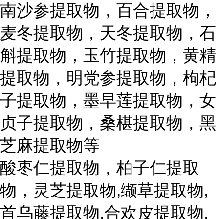
南沙参提取物，百合提取物，
麦冬提取物，天冬提取物，石
斛提取物，玉竹提取物，黄精
提取物，明党参提取物，枸杞
子提取物，墨早莲提取物，女
贞子提取物，桑椹提取物，黑
芝麻提取物等
酸枣仁提取物，柏子仁提取
物，灵芝提取物,缬草提取物,
首乌藤提取物,合欢皮提取物,