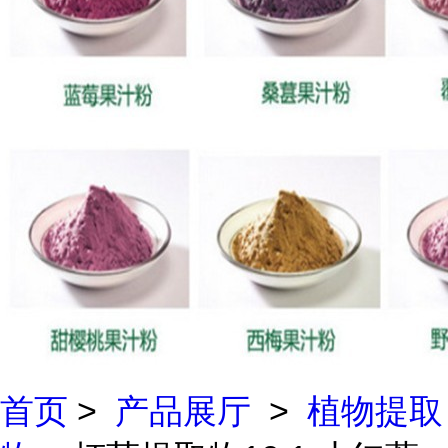
首页
>
产品展厅
>
植物提取