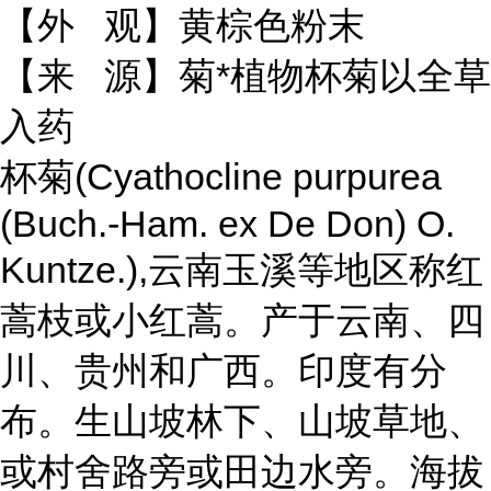
【外 观】黄棕色粉末
【来 源】菊*植物杯菊以全草
入药
杯菊(Cyathocline purpurea
(Buch.-Ham. ex De Don) O.
Kuntze.),云南玉溪等地区称红
蒿枝或小红蒿。产于云南、四
川、贵州和广西。印度有分
布。生山坡林下、山坡草地、
或村舍路旁或田边水旁。海拔