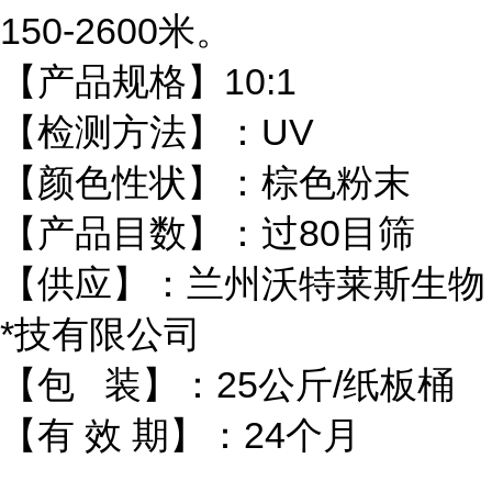
150-2600米。
【产品规格】10:1
【检测方法】：UV
【颜色性状】：棕色粉末
【产品目数】：过80目筛
【供应】：兰州沃特莱斯生物
*技有限公司
【包 装】：25公斤/纸板桶
【有 效 期】：24个月