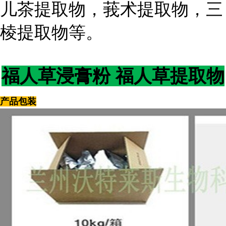
儿茶提取物，莪术提取物，三
棱提取物等。
福人草浸膏粉 福人草提取物
产品包装