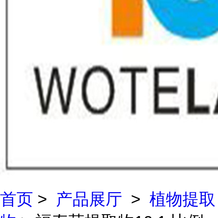
首页
>
产品展厅
>
植物提取