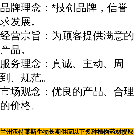
品牌理念：*技创品牌，信誉
求发展。
经营宗旨：为顾客提供满意的
产品。
服务理念：真诚、主动、周
到、规范。
市场观念：优良的产品、合理
的价格。
兰州沃特莱斯生物长期供应以下多种植物药材提取