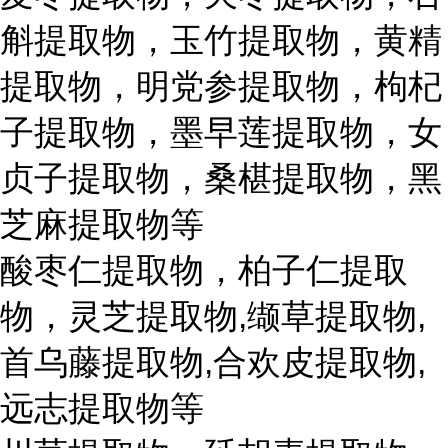
斛提取物，玉竹提取物，黄精
提取物，明党参提取物，枸杞
子提取物，墨早莲提取物，女
贞子提取物，桑椹提取物，黑
芝麻提取物等
酸枣仁提取物，柏子仁提取
物，灵芝提取物,缬草提取物,
首乌藤提取物,合欢皮提取物,
远志提取物等