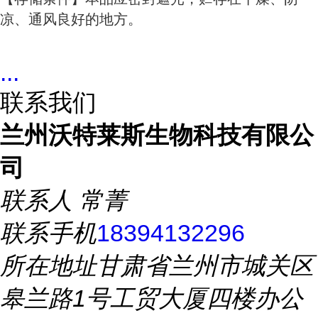
凉、通风良好的地方。
...
联系我们
兰州沃特莱斯生物科技有限公
司
联系人
常菁
联系手机
18394132296
所在地址
甘肃省兰州市城关区
皋兰路1号工贸大厦四楼办公