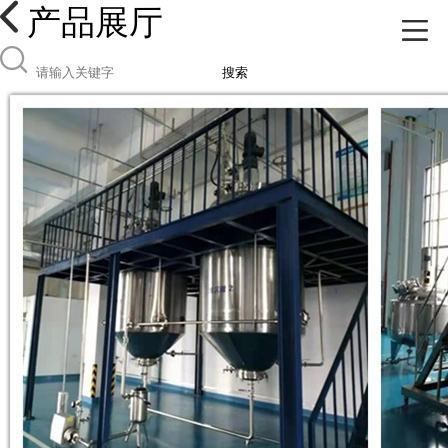
产品展厅
搜索