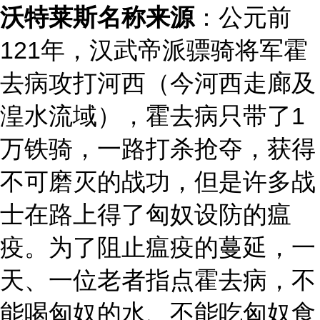
沃特莱斯名称来源
：公元前
121年，汉武帝派骠骑将军霍
去病攻打河西（今河西走廊及
湟水流域），霍去病只带了1
万铁骑，一路打杀抢夺，获得
不可磨灭的战功，但是许多战
士在路上得了匈奴设防的瘟
疫。为了阻止瘟疫的蔓延，一
天、一位老者指点霍去病，不
能喝匈奴的水、不能吃匈奴食