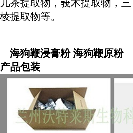
儿茶提取物，莪术提取物，三
棱提取物等。
海狗鞭浸膏粉 海狗鞭原粉
产品包装