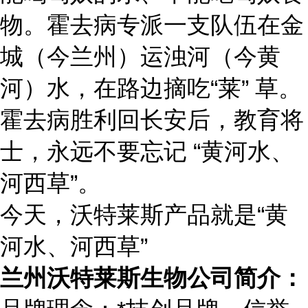
物。霍去病专派一支队伍在金
城（今兰州）运浊河（今黄
河）水，在路边摘吃“莱” 草。
霍去病胜利回长安后，教育将
士，永远不要忘记 “黄河水、
河西草”。
今天，沃特莱斯产品就是“黄
河水、河西草”
兰州沃特莱斯生物公司简介：