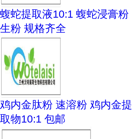
蝮蛇提取液10:1 蝮蛇浸膏粉
生粉 规格齐全
鸡内金肽粉 速溶粉 鸡内金提
取物10:1 包邮