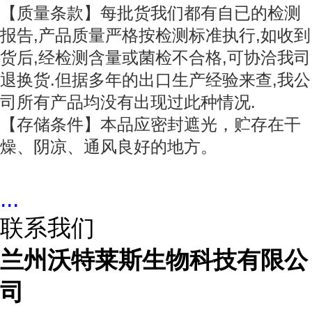
【质量条款】每批货我们都有自已的检测
报告,产品质量严格按检测标准执行,如收到
货后,经检测含量或菌检不合格,可协洽我司
退换货.但据多年的出口生产经验来查,我公
司所有产品均没有出现过此种情况.
【存储条件】本品应密封遮光，贮存在干
燥、阴凉、通风良好的地方。
...
联系我们
兰州沃特莱斯生物科技有限公
司