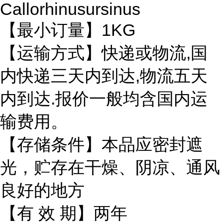
Callorhinusursinus
【最小订量】1KG
【运输方式】快递或物流,国
内快递三天内到达,物流五天
内到达.报价一般均含国内运
输费用。
【存储条件】本品应密封遮
光，贮存在干燥、阴凉、通风
良好的地方
【有 效 期】两年