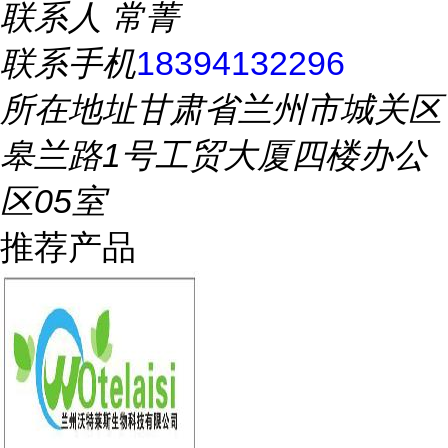
联系人
常菁
联系手机
18394132296
所在地址
甘肃省兰州市城关区
皋兰路1号工贸大厦四楼办公
区05室
推荐产品