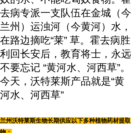
去病专派一支队伍在金城（今
兰州）运浊河（今黄河）水，
在路边摘吃“莱” 草。霍去病胜
利回长安后，教育将士，永远
不要忘记 “黄河水、河西草”。
今天，沃特莱斯产品就是“黄
河水、河西草”
兰州沃特莱斯生物长期供应以下多种植物药材提取
物：