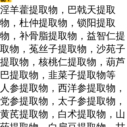
淫羊藿提取物，巴戟天提取
物，杜仲提取物，锁阳提取
物，补骨脂提取物，益智仁提
取物，菟丝子提取物，沙苑子
提取物，核桃仁提取物，葫芦
巴提取物，韭菜子提取物等
人参提取物，西洋参提取物，
党参提取物，太子参提取物，
黄芪提取物，白术提取物，山