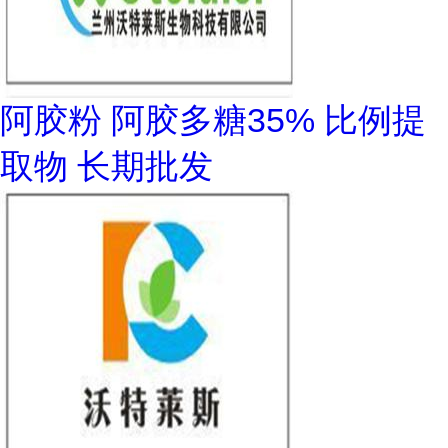
阿胶粉 阿胶多糖35% 比例提
取物 长期批发