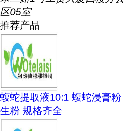
区05室
推荐产品
蝮蛇提取液10:1 蝮蛇浸膏粉
生粉 规格齐全