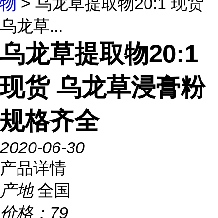
物
> 乌龙草提取物20:1 现货
乌龙草...
乌龙草提取物20:1
现货 乌龙草浸膏粉
规格齐全
2020-06-30
产品详情
产地
全国
价格：
79