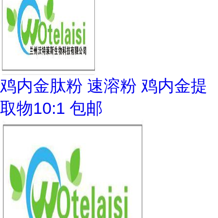
鸡内金肽粉 速溶粉 鸡内金提
取物10:1 包邮