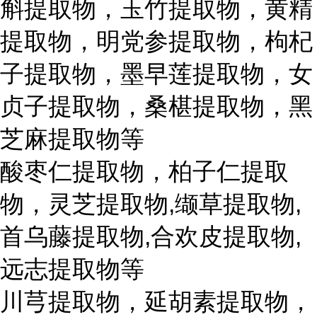
斛提取物，玉竹提取物，黄精
提取物，明党参提取物，枸杞
子提取物，墨早莲提取物，女
贞子提取物，桑椹提取物，黑
芝麻提取物等
酸枣仁提取物，柏子仁提取
物，灵芝提取物,缬草提取物,
首乌藤提取物,合欢皮提取物,
远志提取物等
川芎提取物，延胡素提取物，