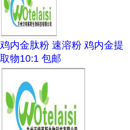
鸡内金肽粉 速溶粉 鸡内金提
取物10:1 包邮