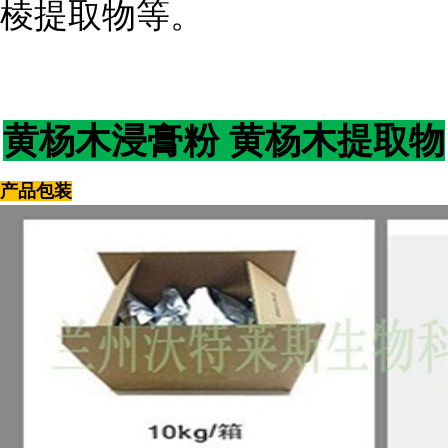
棱提取物等。
黄杨木浸膏粉 黄杨木提取物
产品包装