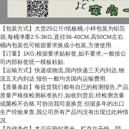
【包装方式】大货25公斤/纸板桶,小样包装为铝箔
袋,每桶净重2.5-3KG,直径36-40CM,高50CM左右.
桶内包装也可根据要求换成小包装,方便使用.
【订量】1KG,根据要求贴标签,如不要求,一般按公
司内部标签统一模板粘贴.
【运输方式】快递或物流,国内快递三天内到达,物
流五天内到达.报价一般均含国内运输费用.
【质量条款】每批货我们都有自已的检测报告,产品
质量严格按检测标准执行,如收到货后,经检测含量
或菌检不合格,可协洽我司退换货.但据多年的出口
生产经验来查,我公司所有产品均没有出现过此种情
况.
【存储条件】本品应密封遮光，贮存在干燥、阴