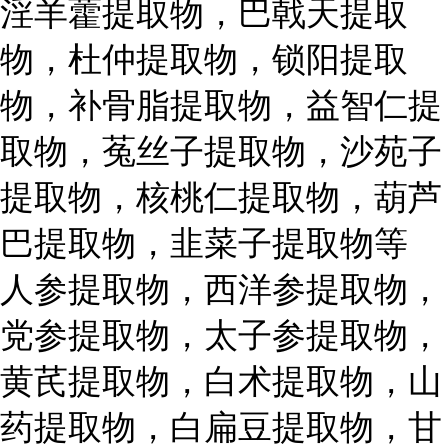
淫羊藿提取物，巴戟天提取
物，杜仲提取物，锁阳提取
物，补骨脂提取物，益智仁提
取物，菟丝子提取物，沙苑子
提取物，核桃仁提取物，葫芦
巴提取物，韭菜子提取物等
人参提取物，西洋参提取物，
党参提取物，太子参提取物，
黄芪提取物，白术提取物，山
药提取物，白扁豆提取物，甘