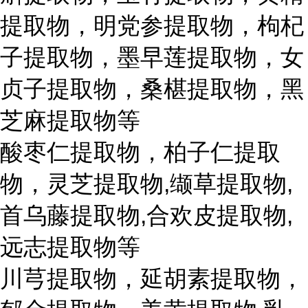
提取物，明党参提取物，枸杞
子提取物，墨早莲提取物，女
贞子提取物，桑椹提取物，黑
芝麻提取物等
酸枣仁提取物，柏子仁提取
物，灵芝提取物,缬草提取物,
首乌藤提取物,合欢皮提取物,
远志提取物等
川芎提取物，延胡素提取物，