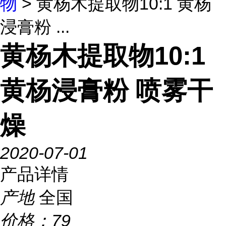
物
> 黄杨木提取物10:1 黄杨
浸膏粉 ...
黄杨木提取物10:1
黄杨浸膏粉 喷雾干
燥
2020-07-01
产品详情
产地
全国
价格：
79