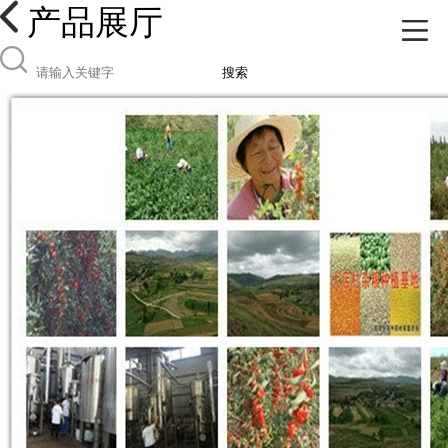
产品展厅
搜索