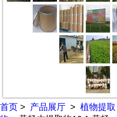
首页
>
产品展厅
>
植物提取