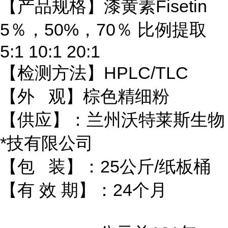
【产品规格】漆黄素Fisetin
5％，50%，70％ 比例提取
5:1 10:1 20:1
【检测方法】HPLC/TLC
【外 观】棕色精细粉
【供应】：兰州沃特莱斯生物
*技有限公司
【包 装】：25公斤/纸板桶
【有 效 期】：24个月