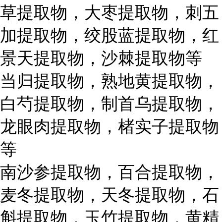
草提取物，大枣提取物，刺五
加提取物，绞股蓝提取物，红
景天提取物，沙棘提取物等
当归提取物，熟地黄提取物，
白芍提取物，制首乌提取物，
龙眼肉提取物，楮实子提取物
等
南沙参提取物，百合提取物，
麦冬提取物，天冬提取物，石
斛提取物，玉竹提取物，黄精