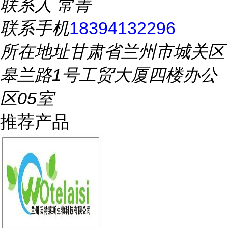
联系人
常菁
联系手机
18394132296
所在地址
甘肃省兰州市城关区
皋兰路1号工贸大厦四楼办公
区05室
推荐产品