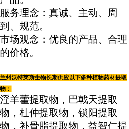
服务理念：真诚、主动、周
到、规范。
市场观念：优良的产品、合理
的价格。
兰州沃特莱斯生物长期供应以下多种植物药材提取
物：
淫羊藿提取物，巴戟天提取
物，杜仲提取物，锁阳提取
物，补骨脂提取物，益智仁提