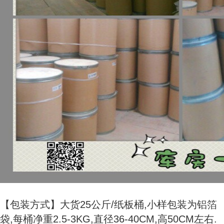
【包装方式】大货25公斤/纸板桶,小样包装为铝箔
袋,每桶净重2.5-3KG,直径36-40CM,高50CM左右.