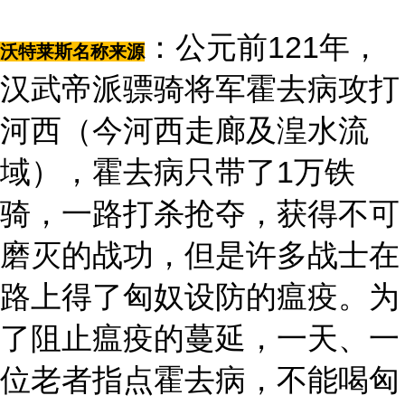
：公元前121年，
沃特莱斯名称来源
汉武帝派骠骑将军霍去病攻打
河西（今河西走廊及湟水流
域），霍去病只带了1万铁
骑，一路打杀抢夺，获得不可
磨灭的战功，但是许多战士在
路上得了匈奴设防的瘟疫。为
了阻止瘟疫的蔓延，一天、一
位老者指点霍去病，不能喝匈