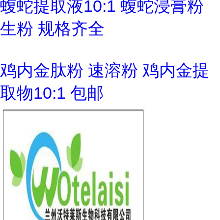
蝮蛇提取液10:1 蝮蛇浸膏粉
生粉 规格齐全
鸡内金肽粉 速溶粉 鸡内金提
取物10:1 包邮