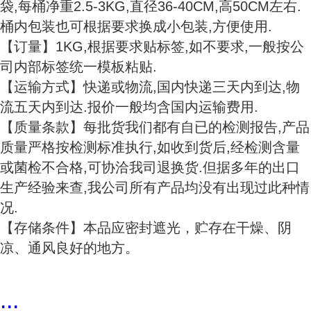
袋,每桶净重2.5-3KG,直径36-40CM,高50CM左右.
桶内包装也可根据要求换成小包装,方便使用.
【订量】1KG,根据要求贴标签,如不要求,一般按公
司内部标签统一模板粘贴.
【运输方式】快递或物流,国内快递三天内到达,物
流五天内到达.报价一般均含国内运输费用.
【质量条款】每批货我们都有自已的检测报告,产品
质量严格按检测标准执行,如收到货后,经检测含量
或菌检不合格,可协洽我司退换货.但据多年的出口
生产经验来查,我公司所有产品均没有出现过此种情
况.
【存储条件】本品应密封遮光，贮存在干燥、阴
凉、通风良好的地方。
...