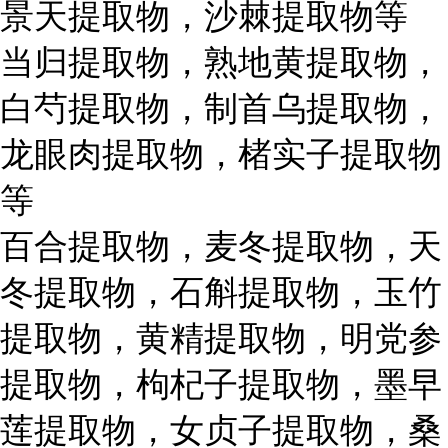
景天提取物，沙棘提取物等
当归提取物，熟地黄提取物，
白芍提取物，制首乌提取物，
龙眼肉提取物，楮实子提取物
等
百合提取物，麦冬提取物，天
冬提取物，石斛提取物，玉竹
提取物，黄精提取物，明党参
提取物，枸杞子提取物，墨早
莲提取物，女贞子提取物，桑