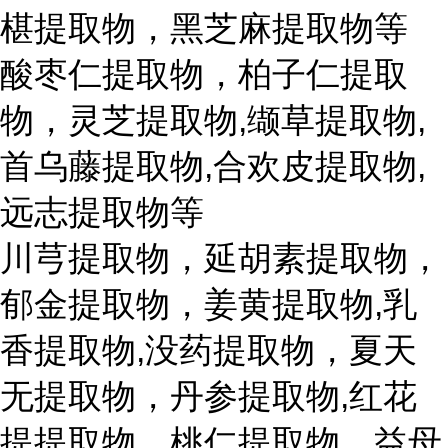
椹提取物，黑芝麻提取物等
酸枣仁提取物，柏子仁提取
物，灵芝提取物,缬草提取物,
首乌藤提取物,合欢皮提取物,
远志提取物等
川芎提取物，延胡素提取物，
郁金提取物，姜黄提取物,乳
香提取物,没药提取物，夏天
无提取物，丹参提取物,红花
提提取物，桃仁提取物，益母