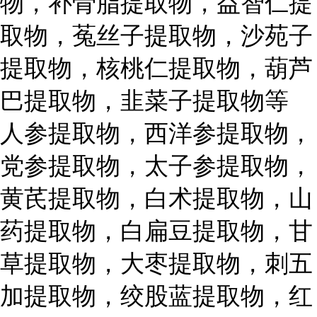
物，补骨脂提取物，益智仁提
取物，菟丝子提取物，沙苑子
提取物，核桃仁提取物，葫芦
巴提取物，韭菜子提取物等
人参提取物，西洋参提取物，
党参提取物，太子参提取物，
黄芪提取物，白术提取物，山
药提取物，白扁豆提取物，甘
草提取物，大枣提取物，刺五
加提取物，绞股蓝提取物，红