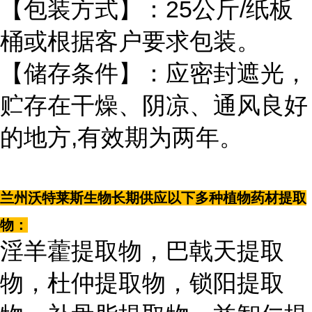
【包装方式】：25公斤/纸板
桶或根据客户要求包装。
【储存条件】：应密封遮光，
贮存在干燥、阴凉、通风良好
的地方,有效期为两年。
兰州沃特莱斯生物长期供应以下多种植物药材提取
物：
淫羊藿提取物，巴戟天提取
物，杜仲提取物，锁阳提取