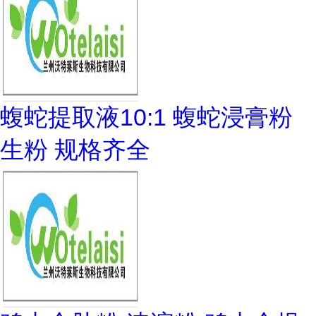
蝮蛇提取液10:1 蝮蛇浸膏粉
生粉 规格齐全