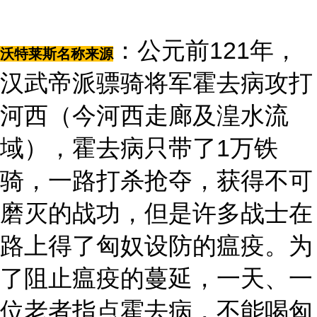
：公元前121年，
沃特莱斯名称来源
汉武帝派骠骑将军霍去病攻打
河西（今河西走廊及湟水流
域），霍去病只带了1万铁
骑，一路打杀抢夺，获得不可
磨灭的战功，但是许多战士在
路上得了匈奴设防的瘟疫。为
了阻止瘟疫的蔓延，一天、一
位老者指点霍去病，不能喝匈