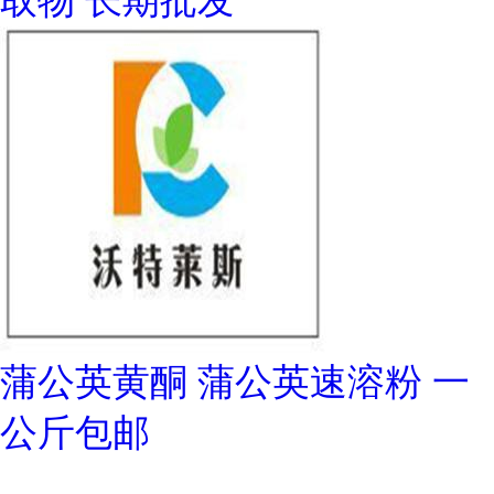
取物 长期批发
蒲公英黄酮 蒲公英速溶粉 一
公斤包邮