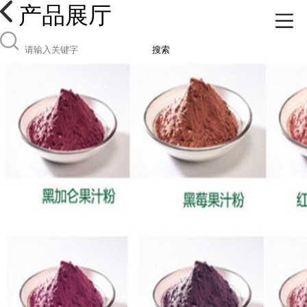
产品展厅
搜索