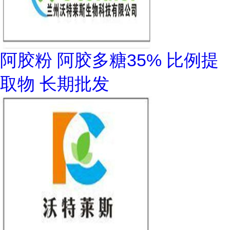
阿胶粉 阿胶多糖35% 比例提
取物 长期批发