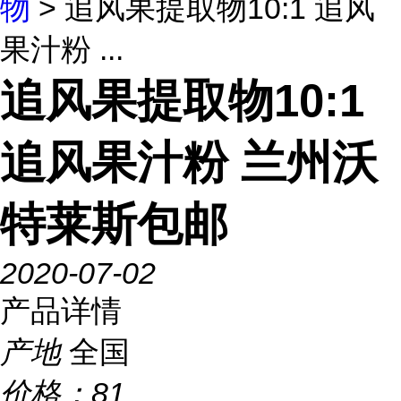
物
> 追风果提取物10:1 追风
果汁粉 ...
追风果提取物10:1
追风果汁粉 兰州沃
特莱斯包邮
2020-07-02
产品详情
产地
全国
价格：
81