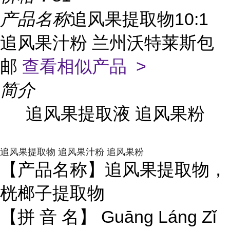
产品名称
追风果提取物10:1
追风果汁粉 兰州沃特莱斯包
邮
查看相似产品 >
简介
追风果提取液 追风果粉
追风果提取物 追风果汁粉 追风果粉
【产品名称】追风果提取物，
桄榔子提取物
【拼 音 名】 Guānɡ Lánɡ Zǐ