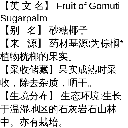
【英 文 名】 Fruit of Gomuti
Sugarpalm
【别 名】 砂糖椰子
【来 源】 药材基源:为棕榈*
植物桄榔的果实。
【采收储藏】果实成熟时采
收，除去杂质，晒干。
【生境分布】 生态环境:生长
于温湿地区的石灰岩石山林
中。亦有栽培。