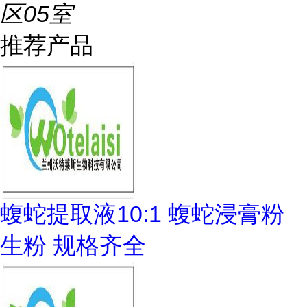
区05室
推荐产品
蝮蛇提取液10:1 蝮蛇浸膏粉
生粉 规格齐全