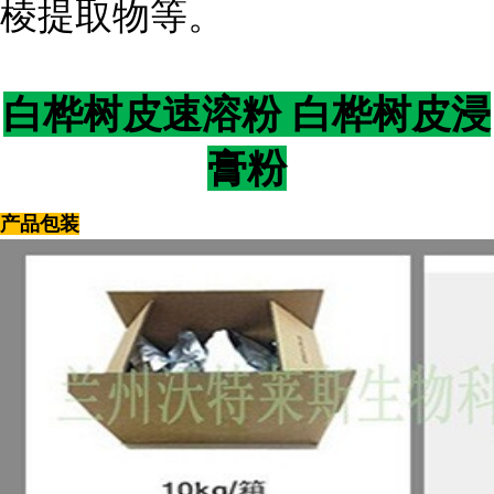
棱提取物等。
白桦树皮速溶粉 白桦树皮浸
膏粉
产品包装