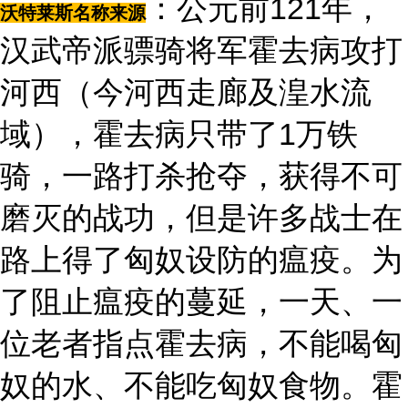
：公元前121年，
沃特莱斯名称来源
汉武帝派骠骑将军霍去病攻打
河西（今河西走廊及湟水流
域），霍去病只带了1万铁
骑，一路打杀抢夺，获得不可
磨灭的战功，但是许多战士在
路上得了匈奴设防的瘟疫。为
了阻止瘟疫的蔓延，一天、一
位老者指点霍去病，不能喝匈
奴的水、不能吃匈奴食物。霍