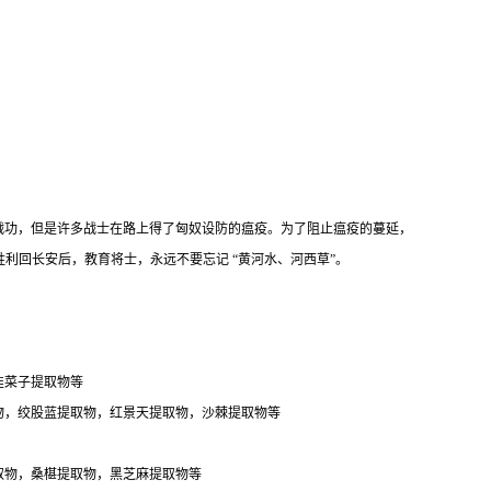
的战功，但是许多战士在路上得了匈奴设防的瘟疫。为了阻止瘟疫的蔓延，
利回长安后，教育将士，永远不要忘记 “黄河水、河西草”。
韭菜子提取物等
物，绞股蓝提取物，红景天提取物，沙棘提取物等
取物，桑椹提取物，黑芝麻提取物等