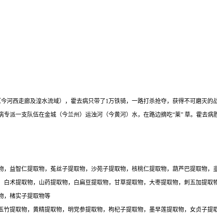
西（今河西走廊及湟水流域），霍去病只带了1万铁骑，一路打杀抢夺，获得不可磨灭
专派一支队伍在金城（今兰州）运浊河（今黄河）水，在路边摘吃“莱” 草。霍去病胜
物，益智仁提取物，菟丝子提取物，沙苑子提取物，核桃仁提取物，葫芦巴提取物，
，白术提取物，山药提取物，白扁豆提取物，甘草提取物，大枣提取物，刺五加提取
物，楮实子提取物等
玉竹提取物，黄精提取物，明党参提取物，枸杞子提取物，墨早莲提取物，女贞子提