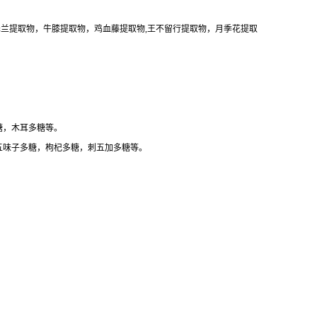
泽兰提取物，牛膝提取物，鸡血藤提取物,王不留行提取物，月季花提取
糖，木耳多糖等。
五味子多糖，枸杞多糖，刺五加多糖等。