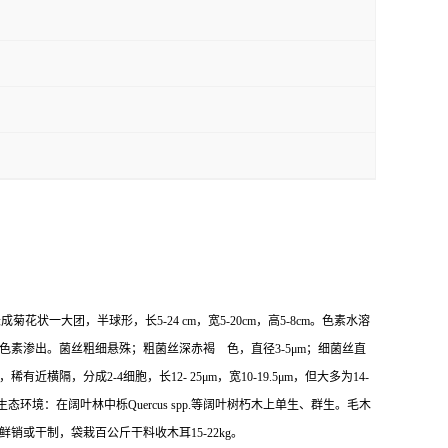
大团，半球形，长5-24 cm，宽5-20cm，高5-8cm。色素水溶
状色素渗出。菌丝粗细悬殊；粗菌丝深赤褐 色，直径3-5μm；细菌丝直
分成2-4细胞，长12- 25μm，宽10-19.5μm，但大多为14-
管。生态环境：在阔叶林中栎Quercus spp.等阔叶树朽木上单生、群生。毛木
或干制，袋栽百公斤干料收木耳15-22kg。