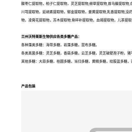
酸枣仁提取物，柏子仁提取物，灵芝提取物,缬草提取物,首乌藤提取物,
川芎提取物，延胡素提取物，郁金提取物，姜黄提取物,乳香提取物,没
物，凌霄花提取物，苏木提取物,骨碎补提取物，血竭提取物，儿茶提
兰州沃特莱斯生物供应各类多糖产品：
各种藻类多糖：海带多糖，岩藻多糖，昆布多糖。
各类真菌多糖：灵芝多糖，香菇多糖，云芝多糖，灵芝破壁孢子粉，猪
其他多糖：大蒜多糖，桂圆多糖，当归多糖，黄精多糖，绞股蓝多糖，
产品包装