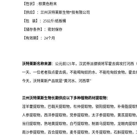
【性状】: 棕黄色粉末
【供应】：兰州沃特莱斯生物*技有限公司
【包 装】：25公斤/纸板桶
【储存条件】：密封保存
【有效期】：24个月
沃特莱斯名称来源
：公元前121年，汉武帝派骠骑将军霍去病攻打河
一天、一位老者指点霍去病，不能喝匈奴的水、不能吃匈奴食物。霍去病
今天，沃特莱斯产品就是“黄河水、河西草”
兰州沃特莱斯生物长期供应以下多种植物药材提取物：
淫羊藿提取物，巴戟天提取物，杜仲提取物，锁阳提取物，补骨脂提取
人参提取物，西洋参提取物，党参提取物，太子参提取物，黄芪提取物
当归提取物，熟地黄提取物，白芍提取物，制首乌提取物，龙眼肉提取
南沙参提取物，百合提取物，麦冬提取物，天冬提取物，石斛提取物，