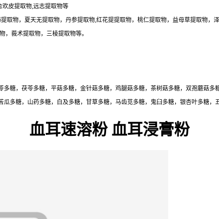
合欢皮提取物,远志提取物等
药提取物，夏天无提取物，丹参提取物,红花提提取物，桃仁提取物，益母草提取物，
取物，莪术提取物，三棱提取物等。
苓多糖，茯苓多糖，平菇多糖，金针菇多糖，鸡腿菇多糖，茶树菇多糖，双孢蘑菇多
苦瓜多糖，山药多糖，白及多糖，甘草多糖，马齿苋多糖，鬼臼多糖，银杏叶多糖，
血耳速溶粉 血耳浸膏粉