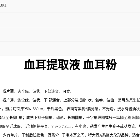
 30:1
血耳
提取液 血耳粉
，瓣片薄，边全缘，波状，下部连合，可食。
薄，边全缘，波状，下 部连合，上部分裂成瓣 状，皱卷，波曲，常可丛集生长成菊花状一
瓣片切面厚250- 560μm，干后黑色， 表面有黑褐*素薄层，不光滑，浸水有酱油
至长卵 形；成熟下担子卵形、球形、长椭圆形，十字形纵隔或只一纵隔至稍 斜隔，稀有近横隔，
渐尖。担孢子卵形至近球形， 近轴侧稍平直，7-9×5-7.8μm，有小尖，萌发产生再生孢子或萌发
色，少有单片，干制后浅褐色，耳质介 于毛木耳之间，特大耳A系属大朵形品种，适合鲜销