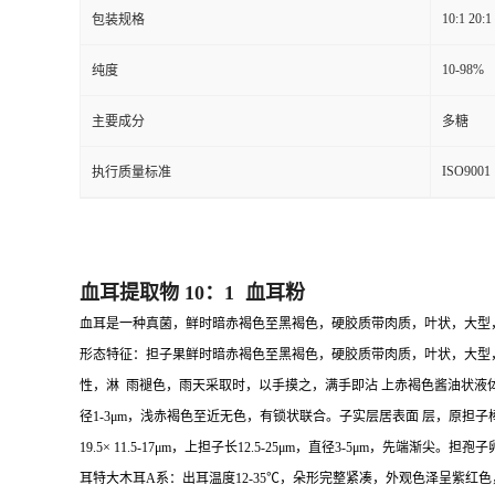
10:1 20:1
包装规格
10-98%
纯度
主要成分
多糖
ISO9001
执行质量标准
血耳提取物 10：1 血耳粉
血耳是一种真菌，鲜时暗赤褐色至黑褐色，硬胶质带肉质，叶状，大型
形态特征：担子果鲜时暗赤褐色至黑褐色，硬胶质带肉质，叶状，大型，瓣片
性，淋 雨褪色，雨天采取时，以手摸之，满手即沾 上赤褐色酱油状液体。
径1-3μm，浅赤褐色至近无色，有锁状联合。子实层居表面 层，原担子棒状
19.5× 11.5-17μm，上担子长12.5-25μm，直径3-5μm，先端
耳特大木耳A系：出耳温度12-35℃，朵形完整紧凑，外观色泽呈紫红