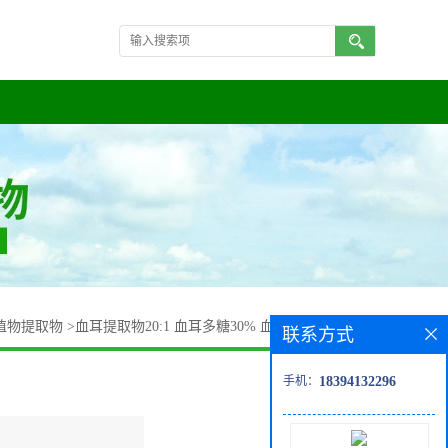
植物提取物
>
血耳提取物20:1 血耳多糖30% 血耳粉 一公斤包邮
联系方式
手机：
18394132296