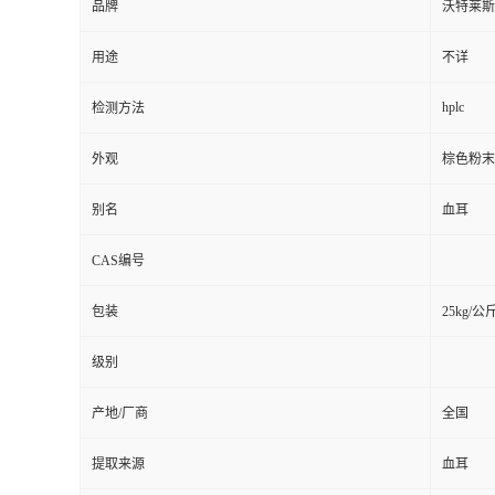
品牌
沃特莱斯
用途
不详
hplc
检测方法
外观
棕色粉末
别名
血耳
CAS编号
包装
25kg/公
级别
产地/厂商
全国
提取来源
血耳