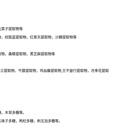
韭菜子提取物等
物，绞股蓝提取物，红景天提取物，沙棘提取物等
取物，桑椹提取物，黑芝麻提取物等
泽兰提取物，牛膝提取物，鸡血藤提取物,王不留行提取物，月季花提取
糖，木耳多糖等。
五味子多糖，枸杞多糖，刺五加多糖等。