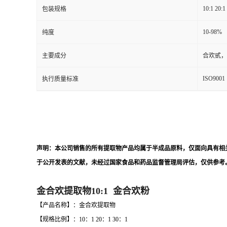
10:1 20:1
包装规格
10-98%
纯度
主要成分
合欢甙，
ISO9001
执行质量标准
声明：本公司销售的所有提取物产品均属于半成品原料，仅面向具有相
于公开发表的文献，未经过国家食品和药品监督管理局评估，仅供参考
金合欢提取物10:1 金合欢粉
【产品名称】：金合欢提取物
【规格比例】：10：1 20：1 30：1