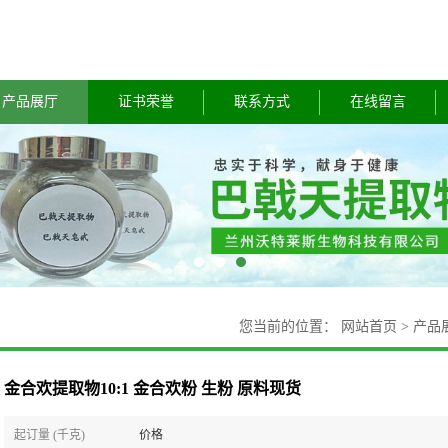
产品展厅
证书荣誉
联系方式
在线留言
您当前的位置：
网站首页
>
产品
金合欢提取物10:1 金合欢粉 生粉 原料现货
起订量 (千克)
价格