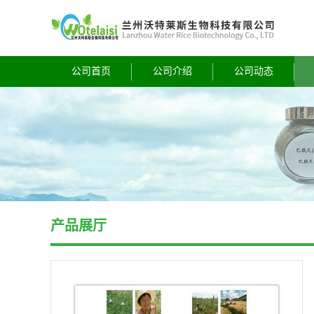
公司首页
公司介绍
公司动态
产品展厅