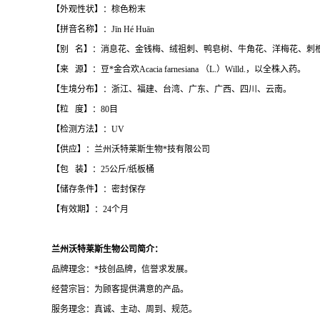
【外观性状】：棕色粉末
【拼音名称】：Jīn Hé Huān
【别 名】：消息花、金钱梅、绒祖刺、鸭皂树、牛角花、洋梅花、刺
【来 源】：豆*金合欢Acacia farnesiana （L.）Willd.，以全株入药。
【生境分布】：浙江、福建、台湾、广东、广西、四川、云南。
【粒 度】：80目
【检测方法】：UV
【供应】：兰州沃特莱斯生物*技有限公司
【包 装】：25公斤/纸板桶
【储存条件】：密封保存
【有效期】：24个月
兰州沃特莱斯生物公司简介：
品牌理念：*技创品牌，信誉求发展。
经营宗旨：为顾客提供满意的产品。
服务理念：真诚、主动、周到、规范。