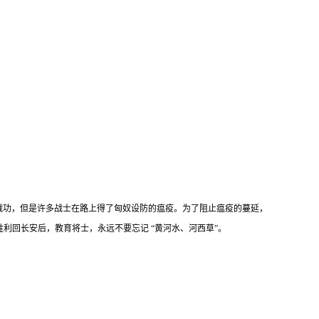
的战功，但是许多战士在路上得了匈奴设防的瘟疫。为了阻止瘟疫的蔓延，
利回长安后，教育将士，永远不要忘记 “黄河水、河西草”。