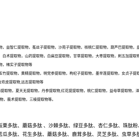
物，益智仁提取物，菟丝子提取物，沙苑子提取物，核桃仁提取物，葫芦巴提取物，
，白术提取物，山药提取物，白扁豆提取物，甘草提取物，大枣提取物，刺五加提取
物，楮实子提取物等
玉竹提取物，黄精提取物，明党参提取物，枸杞子提取物，墨早莲提取物，女贞子提
合欢皮提取物,远志提取物等
药提取物，夏天无提取物，丹参提取物,红花提提取物，桃仁提取物，益母草提取物，
取物，莪术提取物，三棱提取物等。
板栗多肽、蘑菇多肽
、沙棘多肽、绿豆多肽、杏仁多肽、珠肽粉
苦瓜多肽、花生多肽、蘑菇多肽、鹿茸多肽、灵芝多肽、虫草多