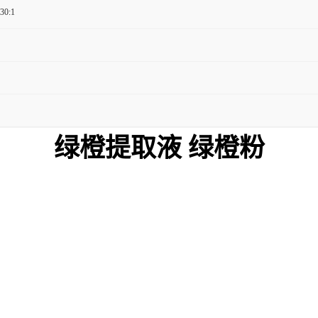
 30:1
绿橙
提取液
绿橙
粉