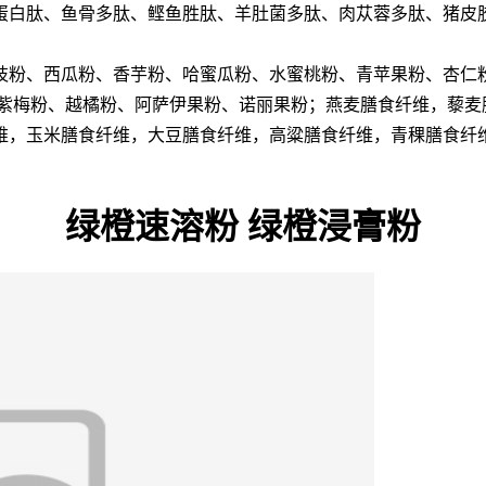
蛋白肽、鱼骨多肽、鲣鱼胜肽、羊肚菌多肽、肉苁蓉多肽、猪皮
枝粉、西瓜粉、香芋粉、哈蜜瓜粉、水蜜桃粉、青苹果粉、杏仁
紫梅粉、越橘粉、阿萨伊果粉、诺丽果粉；燕麦膳食纤维，藜麦
维，玉米膳食纤维，大豆膳食纤维，高粱膳食纤维，青稞膳食纤
绿橙速溶粉 绿橙浸膏粉