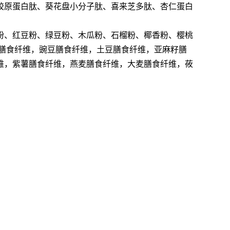
胶原蛋白肽、葵花盘小分子肽、喜来芝多肽、杏仁蛋白
粉、红豆粉、绿豆粉、木瓜粉、石榴粉、椰香粉、樱桃
膳食纤维，豌豆膳食纤维，土豆膳食纤维，亚麻籽膳
维，紫薯膳食纤维，燕麦膳食纤维，大麦膳食纤维，莜