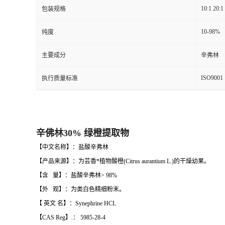
10:1 20:1
包装规格
10-98%
纯度
主要成分
辛弗林
ISO9001
执行质量标准
辛佛林30% 绿橙提取物
【中文名称】：盐酸辛弗林
【产品来源】：为芸香*植物酸橙(Citrus aurantium L.)的干燥幼果。
【含 量】：盐酸辛弗林> 98%
【外 观】：为类白色精细粉末。
【 英文 名】：Synephrine HCL
【CAS Reg】.： 5985-28-4