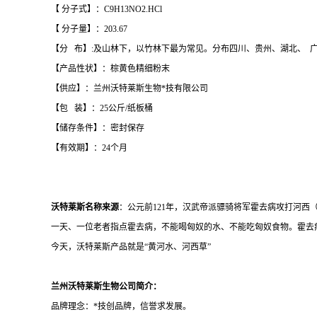
【 分子式】：C9H13NO2.HCl
【 分子量】：203.67
【分 布】:及山林下，以竹林下最为常见。分布四川、贵州、湖北、 
【产品性状】：棕黄色精细粉末
【供应】：兰州沃特莱斯生物*技有限公司
【包 装】：25公斤/纸板桶
【储存条件】：密封保存
【有效期】：24个月
沃特莱斯名称来源
：公元前121年，汉武帝派骠骑将军霍去病攻打河
一天、一位老者指点霍去病，不能喝匈奴的水、不能吃匈奴食物。霍去病
今天，沃特莱斯产品就是“黄河水、河西草”
兰州沃特莱斯生物公司简介：
品牌理念：*技创品牌，信誉求发展。