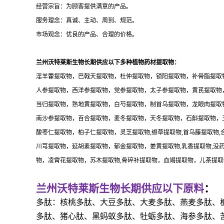
经营宗旨：为顾客提供满意的产品。
服务理念：真诚、主动、周到、规范。
市场观念：优良的产品、合理的价格。
兰州沃特莱斯生物长期供应以下多种植物药材提取物：
淫羊藿提取物，巴戟天提取物，杜仲提取物，锁阳提取物，补骨脂提取
人参提取物，西洋参提取物，党参提取物，太子参提取物，黄芪提取物
当归提取物，熟地黄提取物，白芍提取物，制首乌提取物，龙眼肉提取
南沙参提取物，百合提取物，麦冬提取物，天冬提取物，石斛提取物，
酸枣仁提取物，柏子仁提取物，灵芝提取物,缬草提取物,首乌藤提取物,
川芎提取物，延胡素提取物，郁金提取物，姜黄提取物,乳香提取物,没
物，凌霄花提取物，苏木提取物,骨碎补提取物，血竭提取物，儿茶提
兰州沃特莱斯生物长期供应以下原料
：
多肽：核桃多肽、大豆多肽、大麦多肽、燕麦多肽、
多肽、猪心肽、黑蚂蚁多肽、牡蛎多肽、海参多肽、