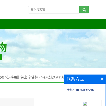
取物
>
沃特莱斯供应 辛佛林30%绿橙提取物 绿橙速溶粉 可发样
联系方式
手机：
18394132296