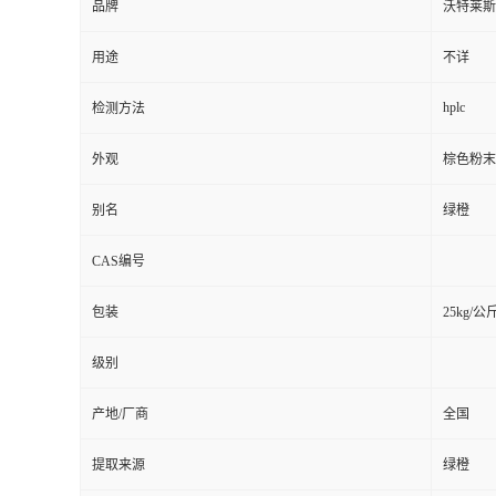
品牌
沃特莱斯
用途
不详
hplc
检测方法
外观
棕色粉末
别名
绿橙
CAS编号
包装
25kg/公
级别
产地/厂商
全国
提取来源
绿橙