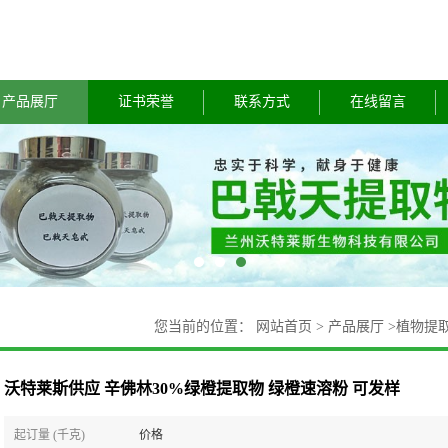
产品展厅
证书荣誉
联系方式
在线留言
您当前的位置：
网站首页
>
产品展厅
>
植物提
沃特莱斯供应 辛佛林30%绿橙提取物 绿橙速溶粉 可发样
起订量 (千克)
价格