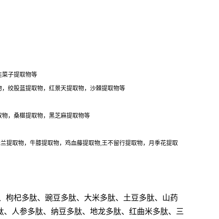
韭菜子提取物等
物，绞股蓝提取物，红景天提取物，沙棘提取物等
取物，桑椹提取物，黑芝麻提取物等
泽兰提取物，牛膝提取物，鸡血藤提取物,王不留行提取物，月季花提取
、枸杞多肽、豌豆多肽、大米多肽、土豆多肽、山药
肽、人参多肽、纳豆多肽、地龙多肽、红曲米多肽、三