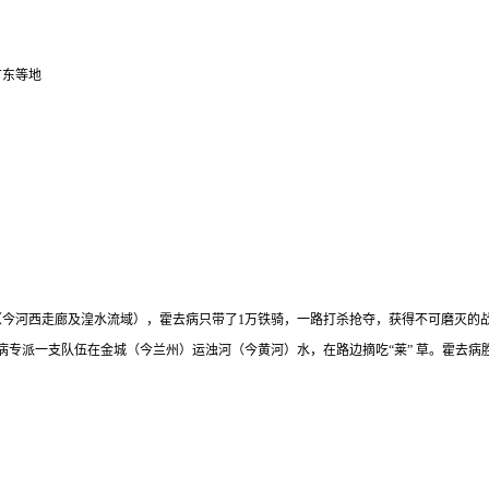
广东等地
西（今河西走廊及湟水流域），霍去病只带了1万铁骑，一路打杀抢夺，获得不可磨灭
专派一支队伍在金城（今兰州）运浊河（今黄河）水，在路边摘吃“莱” 草。霍去病胜