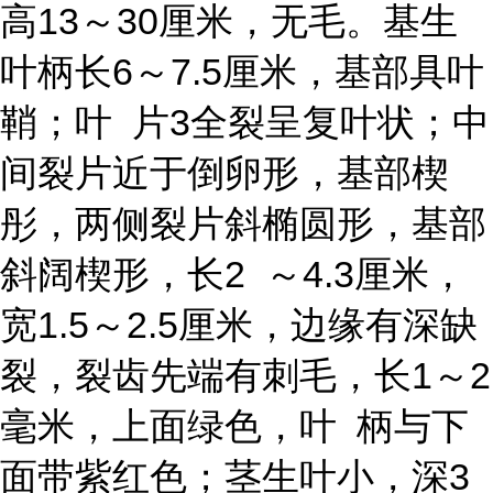
高13～30厘米，无毛。基生
叶柄长6～7.5厘米，基部具叶
鞘；叶 片3全裂呈复叶状；中
间裂片近于倒卵形，基部楔
彤，两侧裂片斜椭圆形，基部
斜阔楔形，长2 ～4.3厘米，
宽1.5～2.5厘米，边缘有深缺
裂，裂齿先端有刺毛，长1～2
毫米，上面绿色，叶 柄与下
面带紫红色；茎生叶小，深3