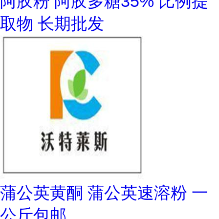
阿胶粉 阿胶多糖35% 比例提
取物 长期批发
蒲公英黄酮 蒲公英速溶粉 一
公斤包邮