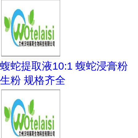
蝮蛇提取液10:1 蝮蛇浸膏粉
生粉 规格齐全