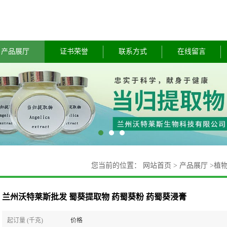
产品展厅
证书荣誉
联系方式
在线留言
您当前的位置：
网站首页
>
产品展厅
>
植
兰州沃特莱斯批发 蜀葵提取物 药蜀葵粉 药蜀葵浸膏
起订量 (千克)
价格