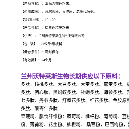
【产品性状】：本品为棕色粉末。
【药用成份】：含粘液质，果胶质，淀粉和糖类。
【提取比例】：10:1 20:1
【产品性状】：棕黄色精细粉末
【供应】：兰州沃特莱斯生物*技有限公司
【包 装】：25公斤/纸板桶
【储存条件】：密封保存
【有效期】：24个月
兰州沃特莱斯生物长期供应以下原料
：
多肽：核桃多肽、大豆多肽、大麦多肽、燕麦多肽、
多肽、猪心肽、黑蚂蚁多肽、牡蛎多肽、海参多肽、
七多肽、丹参多肽、灯盏花多肽、红花多肽、鱼胶原
多肽、酸枣仁多肽
果蔬粉、膳食纤维粉：蓝莓粉、枇杷粉、葡萄粉、荔
粉、薄荷粉、花生粉、柳橙粉、
桑葚粉，巴西梅粉，