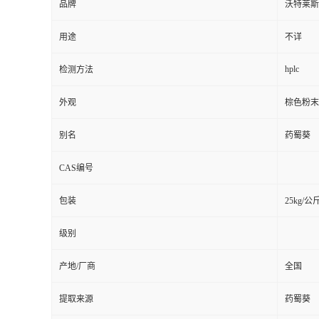
品牌
沃特莱斯
用途
不详
hplc
检测方法
外观
棕色粉末
别名
药蜀葵
CAS编号
包装
25kg/公
级别
产地/厂商
全国
提取来源
药蜀葵