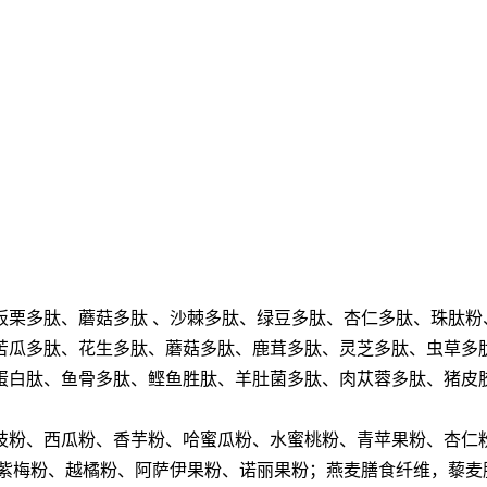
板栗多肽、蘑菇多肽
、沙棘多肽、绿豆多肽、杏仁多肽、珠肽粉
苦瓜多肽、花生多肽、蘑菇多肽、鹿茸多肽、灵芝多肽、虫草多
蛋白肽、鱼骨多肽、鲣鱼胜肽、羊肚菌多肽、肉苁蓉多肽、猪皮
枝粉、西瓜粉、香芋粉、哈蜜瓜粉、水蜜桃粉、青苹果粉、杏仁
紫梅粉、越橘粉、阿萨伊果粉、诺丽果粉；燕麦膳食纤维，藜麦