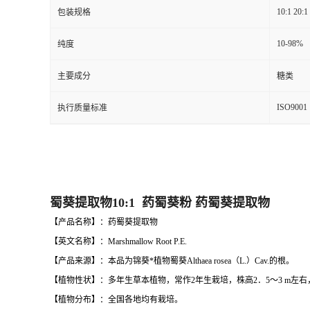
10:1 20:1
包装规格
10-98%
纯度
主要成分
糖类
ISO9001
执行质量标准
蜀葵提取物10:1 药蜀葵粉 药蜀葵提取物
【产品名称】：药蜀葵提取物
【英文名称】：Marshmallow Root P.E.
【产品来源】：本品为锦葵*植物蜀葵Althaea rosea（L.）Cav.的根。
【植物性状】：多年生草本植物，常作2年生栽培，株高2．5～3 m左
【植物分布】：全国各地均有栽培。