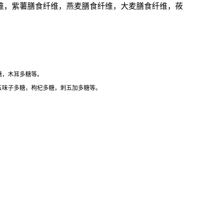
维，紫薯膳食纤维，燕麦膳食纤维，大麦膳食纤维，莜
糖，木耳多糖等。
五味子多糖，枸杞多糖，刺五加多糖等。