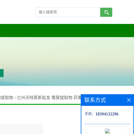
物提取物
>
兰州沃特莱斯批发 蜀葵提取物 药蜀葵粉 药蜀葵浸膏
联系方式
手机：
18394132296