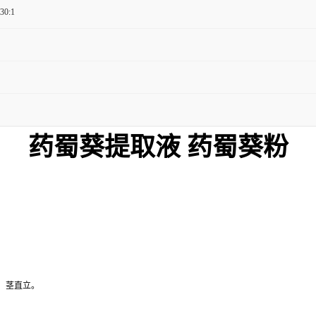
 30:1
药蜀葵
提取液
药蜀葵
粉
右，茎直立。