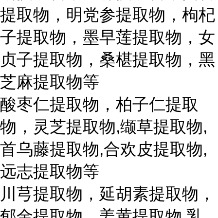
提取物，明党参提取物，枸杞
子提取物，墨早莲提取物，女
贞子提取物，桑椹提取物，黑
芝麻提取物等
酸枣仁提取物，柏子仁提取
物，灵芝提取物,缬草提取物,
首乌藤提取物,合欢皮提取物,
远志提取物等
川芎提取物，延胡素提取物，
郁金提取物，姜黄提取物,乳