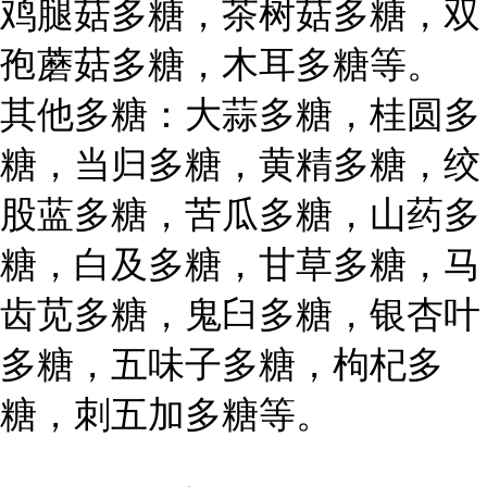
鸡腿菇多糖，茶树菇多糖，双
孢蘑菇多糖，木耳多糖等。
其他多糖：大蒜多糖，桂圆多
糖，当归多糖，黄精多糖，绞
股蓝多糖，苦瓜多糖，山药多
糖，白及多糖，甘草多糖，马
齿苋多糖，鬼臼多糖，银杏叶
多糖，五味子多糖，枸杞多
糖，刺五加多糖等。