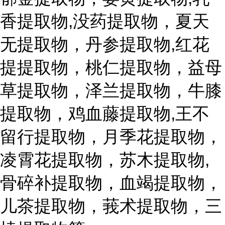
香提取物,没药提取物，夏天
无提取物，丹参提取物,红花
提提取物，桃仁提取物，益母
草提取物，泽兰提取物，牛膝
提取物，鸡血藤提取物,王不
留行提取物，月季花提取物，
凌霄花提取物，苏木提取物,
骨碎补提取物，血竭提取物，
儿茶提取物，莪术提取物，三