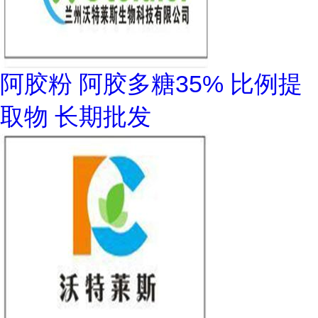
阿胶粉 阿胶多糖35% 比例提
取物 长期批发