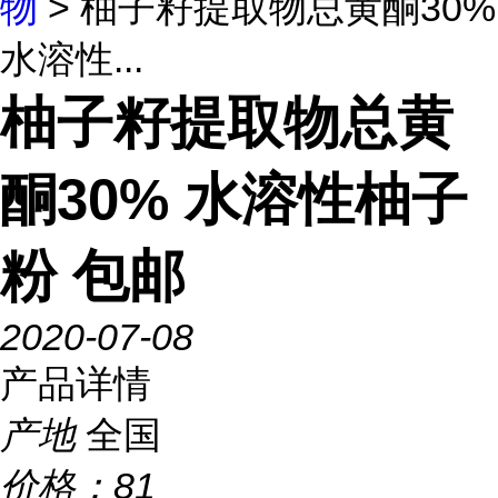
物
> 柚子籽提取物总黄酮30%
水溶性...
柚子籽提取物总黄
酮30% 水溶性柚子
粉 包邮
2020-07-08
产品详情
产地
全国
价格：
81