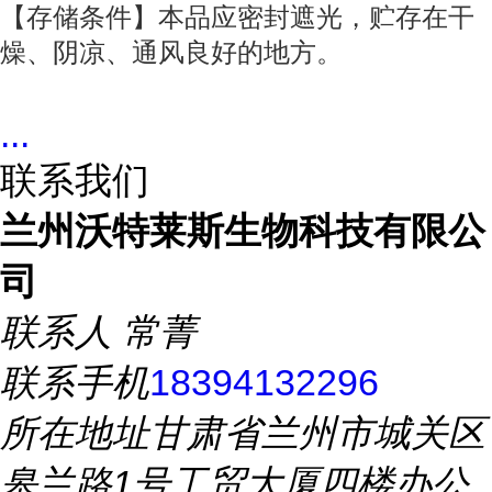
【存储条件】本品应密封遮光，贮存在干
燥、阴凉、通风良好的地方。
...
联系我们
兰州沃特莱斯生物科技有限公
司
联系人
常菁
联系手机
18394132296
所在地址
甘肃省兰州市城关区
皋兰路1号工贸大厦四楼办公