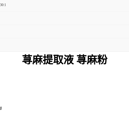
 30:1
荨麻
提取液
荨麻
粉
部