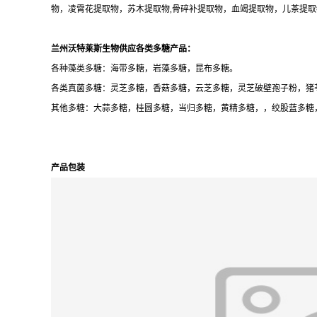
物，凌霄花提取物，苏木提取物,骨碎补提取物，血竭提取物，儿茶提
兰州沃特莱斯生物供应各类多糖产品：
各种藻类多糖：海带多糖，岩藻多糖，昆布多糖。
各类真菌多糖：灵芝多糖，香菇多糖，云芝多糖，灵芝破壁孢子粉，猪
其他多糖：大蒜多糖，桂圆多糖，当归多糖，黄精多糖，，绞股蓝多糖
产品包装