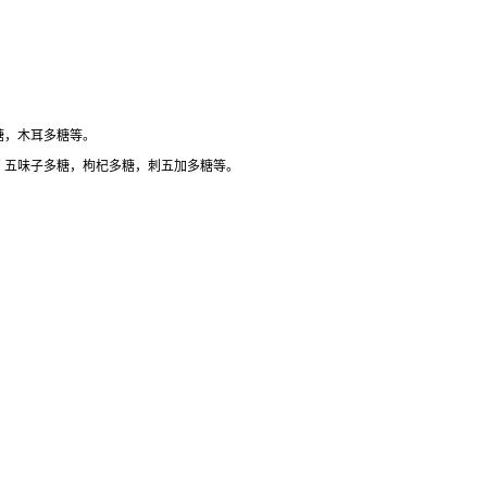
糖，木耳多糖等。
，五味子多糖，枸杞多糖，刺五加多糖等。