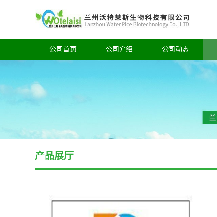
公司首页
公司介绍
公司动态
产品展厅