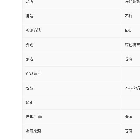
品牌
沃特莱斯
用途
不详
hplc
检测方法
外观
棕色粉末
别名
荨麻
CAS编号
包装
25kg/公
级别
产地/厂商
全国
提取来源
荨麻