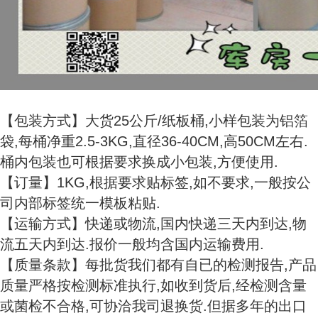
【包装方式】大货25公斤/纸板桶,小样包装为铝箔
袋,每桶净重2.5-3KG,直径36-40CM,高50CM左右.
桶内包装也可根据要求换成小包装,方便使用.
【订量】1KG,根据要求贴标签,如不要求,一般按公
司内部标签统一模板粘贴.
【运输方式】快递或物流,国内快递三天内到达,物
流五天内到达.报价一般均含国内运输费用.
【质量条款】每批货我们都有自已的检测报告,产品
质量严格按检测标准执行,如收到货后,经检测含量
或菌检不合格,可协洽我司退换货.但据多年的出口