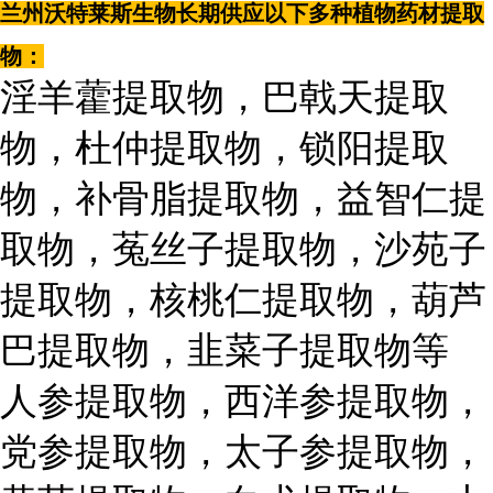
兰州沃特莱斯生物长期供应以下多种植物药材提取
物：
淫羊藿提取物，巴戟天提取
物，杜仲提取物，锁阳提取
物，补骨脂提取物，益智仁提
取物，菟丝子提取物，沙苑子
提取物，核桃仁提取物，葫芦
巴提取物，韭菜子提取物等
人参提取物，西洋参提取物，
党参提取物，太子参提取物，