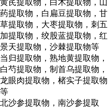
黄芪提取物，白术提取物，山
药提取物，白扁豆提取物，甘
草提取物，大枣提取物，刺五
加提取物，绞股蓝提取物，红
景天提取物，沙棘提取物等
当归提取物，熟地黄提取物，
白芍提取物，制首乌提取物，
龙眼肉提取物，楮实子提取物
等
北沙参提取物，南沙参提取