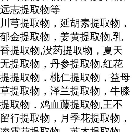
远志提取物等
川芎提取物，延胡素提取物，
郁金提取物，姜黄提取物,乳
香提取物,没药提取物，夏天
无提取物，丹参提取物,红花
提提取物，桃仁提取物，益母
草提取物，泽兰提取物，牛膝
提取物，鸡血藤提取物,王不
留行提取物，月季花提取物，
凌霄花提取物，苏木提取物,