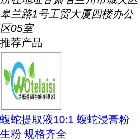
皋兰路1号工贸大厦四楼办公
区05室
推荐产品
蝮蛇提取液10:1 蝮蛇浸膏粉
生粉 规格齐全