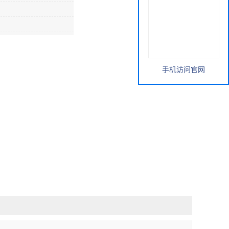
手机访问官网