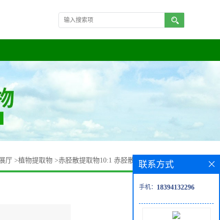
展厅
>
植物提取物
>
赤胫散提取物10:1 赤胫散粉现货 规格齐全
联系方式
手机：
18394132296