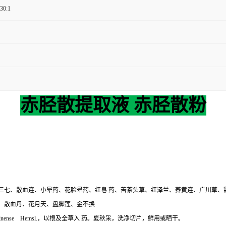
 30:1
赤胫散
提取液
赤胫散
粉
三七、散血连、小晕药、花脸晕药、红皂 药、苦茶头草、红泽兰、荞黄连、广川草、
、散血丹、花月天、盘脚莲、金不换
 var. sinense Hemsl.，以根及全草入 药。夏秋采，洗净切片，鲜用或晒干。