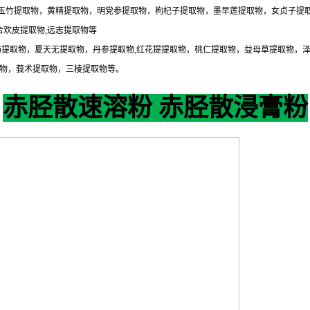
玉竹提取物，黄精提取物，明党参提取物，枸杞子提取物，墨早莲提取物，女贞子提
合欢皮提取物,远志提取物等
药提取物，夏天无提取物，丹参提取物,红花提提取物，桃仁提取物，益母草提取物，
取物，莪术提取物，三棱提取物等。
赤胫散速溶粉 赤胫散浸膏粉