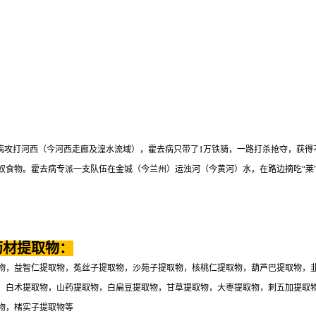
去病攻打河西（今河西走廊及湟水流域），霍去病只带了1万铁骑，一路打杀抢夺，获
食物。霍去病专派一支队伍在金城（今兰州）运浊河（今黄河）水，在路边摘吃“莱”
药材提取物：
物，益智仁提取物，菟丝子提取物，沙苑子提取物，核桃仁提取物，葫芦巴提取物，
，白术提取物，山药提取物，白扁豆提取物，甘草提取物，大枣提取物，刺五加提取
物，楮实子提取物等