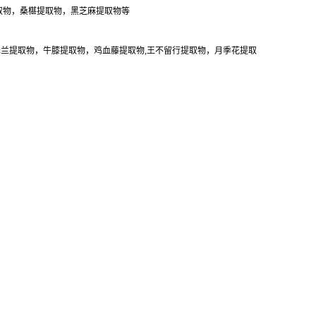
取物，桑椹提取物，黑芝麻提取物等
泽兰提取物，牛膝提取物，鸡血藤提取物,王不留行提取物，月季花提取