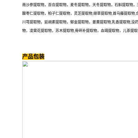
南沙参提取物，百合提取物，麦冬提取物，天冬提取物，石斛提取物，
酸枣仁提取物，柏子仁提取物，灵芝提取物,缬草提取物,首乌藤提取物,
川芎提取物，延胡素提取物，郁金提取物，姜黄提取物,乳香提取物,没
物，凌霄花提取物，苏木提取物,骨碎补提取物，血竭提取物，儿茶提
产品包装