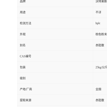
品牌
沃特莱斯
用途
不详
hplc
检测方法
外观
棕色粉末
别名
赤胫散
CAS编号
包装
25kg/公
级别
产地/厂商
全国
提取来源
赤胫散