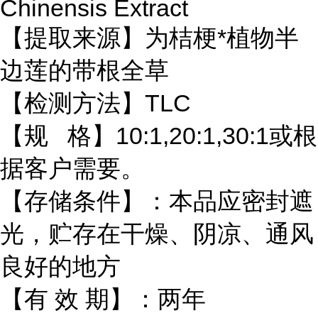
Chinensis Extract
【提取来源】为桔梗*植物半
边莲的带根全草
【检测方法】TLC
【规 格】10:1,20:1,30:1或根
据客户需要。
【存储条件】：本品应密封遮
光，贮存在干燥、阴凉、通风
良好的地方
【有 效 期】：两年