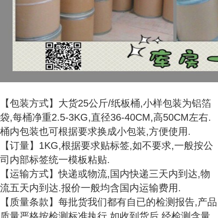
【包装方式】大货25公斤/纸板桶,小样包装为铝箔
袋,每桶净重2.5-3KG,直径36-40CM,高50CM左右.
桶内包装也可根据要求换成小包装,方便使用.
【订量】1KG,根据要求贴标签,如不要求,一般按公
司内部标签统一模板粘贴.
【运输方式】快递或物流,国内快递三天内到达,物
流五天内到达.报价一般均含国内运输费用.
【质量条款】每批货我们都有自已的检测报告,产品
质量严格按检测标准执行,如收到货后,经检测含量