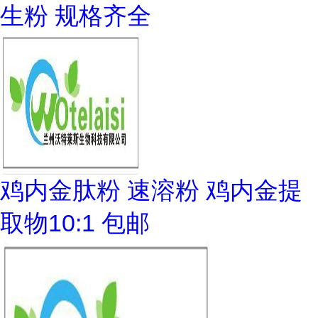
生粉 规格齐全
鸡内金肽粉 速溶粉 鸡内金提
取物10:1 包邮