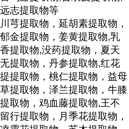
远志提取物等
川芎提取物，延胡素提取物，
郁金提取物，姜黄提取物,乳
香提取物,没药提取物，夏天
无提取物，丹参提取物,红花
提提取物，桃仁提取物，益母
草提取物，泽兰提取物，牛膝
提取物，鸡血藤提取物,王不
留行提取物，月季花提取物，