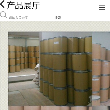
产品展厅
搜索