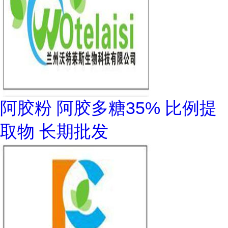
阿胶粉 阿胶多糖35% 比例提
取物 长期批发