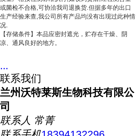
或菌检不合格,可协洽我司退换货.但据多年的出口
生产经验来查,我公司所有产品均没有出现过此种情
况.
【存储条件】本品应密封遮光，贮存在干燥、阴
凉、通风良好的地方。
...
联系我们
兰州沃特莱斯生物科技有限公
司
联系人
常菁
联系手机
18394132296