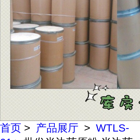
首页
>
产品展厅
>
WTLS-