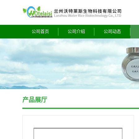
公司首页
公司介绍
公司动态
产品展厅