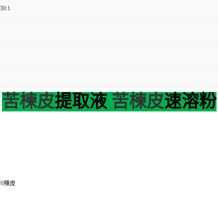
 30:1
苦楝皮
提取液
苦楝皮
速溶粉
川楝皮