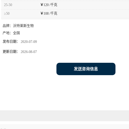
25-50
￥
120 /千克
≥50
￥
108 /千克
品牌：
沃特莱斯生物
产地：
全国
发布日期：
2020-07-09
更新日期：
2026-08-07
发送咨询信息