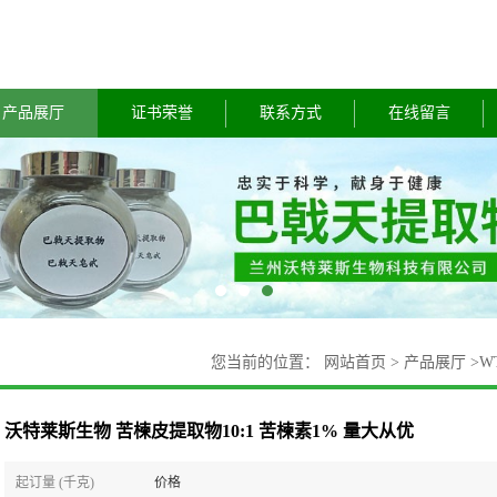
产品展厅
证书荣誉
联系方式
在线留言
您当前的位置：
网站首页
>
产品展厅
>
W
沃特莱斯生物 苦楝皮提取物10:1 苦楝素1% 量大从优
起订量 (千克)
价格