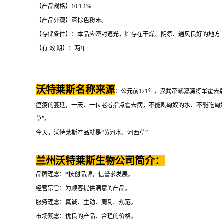
【产品规格】10:1 1%
【产品外观】深棕色粉末。
【存储条件】：本品应密封遮光，贮存在干燥、阴凉、通风良好的地方
【有 效 期】：两年
沃特莱斯名称来源
：公元前121年，汉武帝派骠骑将军霍
瘟疫的蔓延，一天、一位老者指点霍去病，不能喝匈奴的水、不能吃匈奴
草”。
今天，沃特莱斯产品就是“黄河水、河西草”
兰州沃特莱斯生物公司简介：
品牌理念：*技创品牌，信誉求发展。
经营宗旨：为顾客提供满意的产品。
服务理念：真诚、主动、周到、规范。
市场观念：优良的产品、合理的价格。