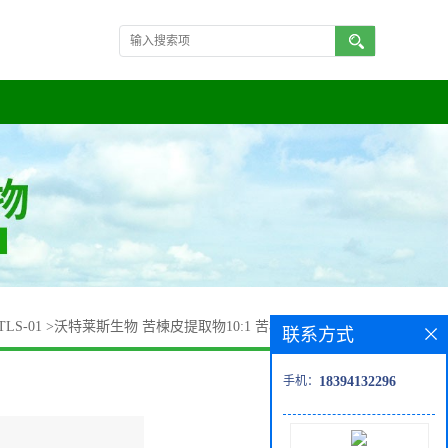
TLS-01
>
沃特莱斯生物 苦楝皮提取物10:1 苦楝素1% 量大从优
联系方式
手机：
18394132296