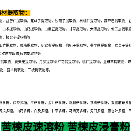
药材提取物：
物，益智仁提取物，菟丝子提取物，沙苑子提取物，核桃仁提取物，葫芦巴提取物，
，白术提取物，山药提取物，白扁豆提取物，甘草提取物，大枣提取物，刺五加提取
物，楮实子提取物等
玉竹提取物，黄精提取物，明党参提取物，枸杞子提取物，墨早莲提取物，女贞子提
合欢皮提取物,远志提取物等
药提取物，夏天无提取物，丹参提取物,红花提提取物，桃仁提取物，益母草提取物，
取物，莪术提取物，三棱提取物等。
苓多糖，茯苓多糖，平菇多糖，金针菇多糖，鸡腿菇多糖，茶树菇多糖，双孢蘑菇多
苦瓜多糖，山药多糖，白及多糖，甘草多糖，马齿苋多糖，鬼臼多糖，银杏叶多糖，
苦楝皮
速溶粉
苦楝皮
浸膏粉