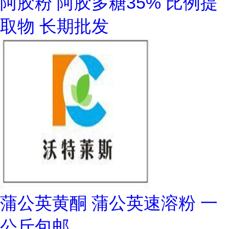
阿胶粉 阿胶多糖35% 比例提
取物 长期批发
蒲公英黄酮 蒲公英速溶粉 一
公斤包邮