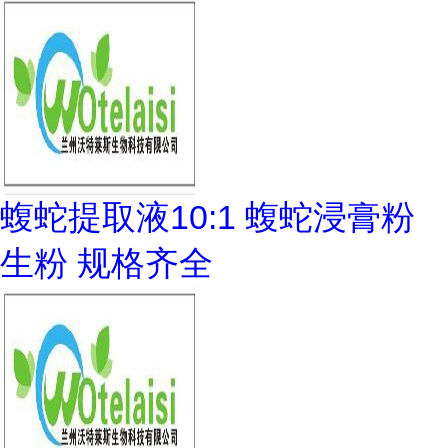
蝮蛇提取液10:1 蝮蛇浸膏粉
生粉 规格齐全