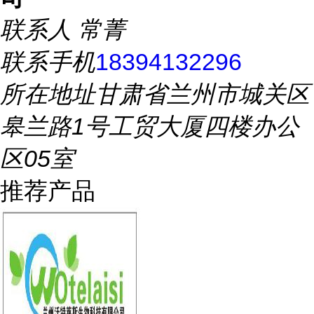
联系人
常菁
联系手机
18394132296
所在地址
甘肃省兰州市城关区
皋兰路1号工贸大厦四楼办公
区05室
推荐产品