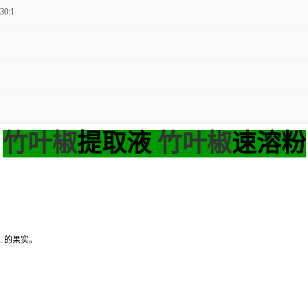
 30:1
竹叶椒
提取液
竹叶椒
速溶粉
cc. 的果实。