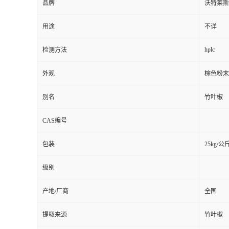
品牌
沃特莱斯
用途
不详
hplc
检测方法
外观
棕色粉末
别名
竹叶椒
CAS编号
包装
25kg/公
级别
产地/厂商
全国
提取来源
竹叶椒