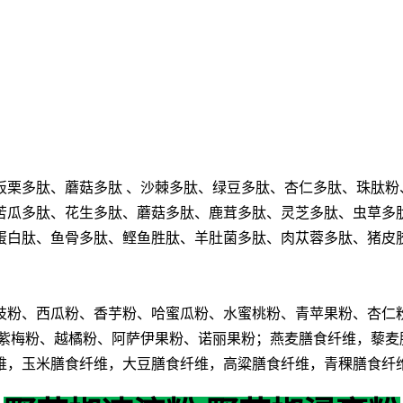
板栗多肽、蘑菇多肽
、沙棘多肽、绿豆多肽、杏仁多肽、珠肽粉
苦瓜多肽、花生多肽、蘑菇多肽、鹿茸多肽、灵芝多肽、虫草多
蛋白肽、鱼骨多肽、鲣鱼胜肽、羊肚菌多肽、肉苁蓉多肽、猪皮
枝粉、西瓜粉、香芋粉、哈蜜瓜粉、水蜜桃粉、青苹果粉、杏仁
紫梅粉、越橘粉、阿萨伊果粉、诺丽果粉；燕麦膳食纤维，藜麦
维，玉米膳食纤维，大豆膳食纤维，高粱膳食纤维，青稞膳食纤