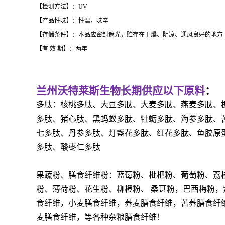
【检测方法】：UV
【产品性味】：性温，味辛
【存储条件】：本品应密封遮光，贮存在干燥、阴凉、通风良好的地方
【有 效 期】：两年
兰州沃特莱斯生物长期供应以下原料
：
多肽：核桃多肽、大豆多肽、大麦多肽、燕麦多肽、
多肽、猪心肽、黑蚂蚁多肽、牡蛎多肽、海参多肽、
七多肽、丹参多肽、灯盏花多肽、红花多肽、鱼胶原
多肽、酸枣仁多肽
果蔬粉、膳食纤维粉：蓝莓粉、枇杷粉、葡萄粉、荔
粉、薄荷粉、花生粉、柳橙粉、
桑葚粉，巴西梅粉，
食纤维，小麦膳食纤维，荞麦膳食纤维，苦荞膳食纤
麦膳食纤维，等各种杂粮膳食纤维！