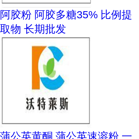
阿胶粉 阿胶多糖35% 比例提
取物 长期批发
蒲公英黄酮 蒲公英速溶粉 一