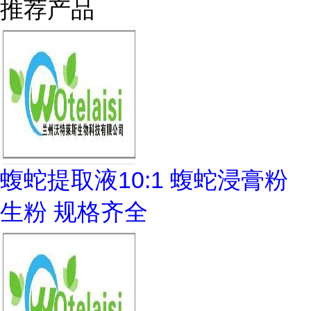
推荐产品
蝮蛇提取液10:1 蝮蛇浸膏粉
生粉 规格齐全