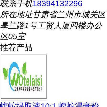
联系手机
18394132296
所在地址
甘肃省兰州市城关区
皋兰路1号工贸大厦四楼办公
区05室
推荐产品
蝮蛇提取液10:1 蝮蛇浸膏粉