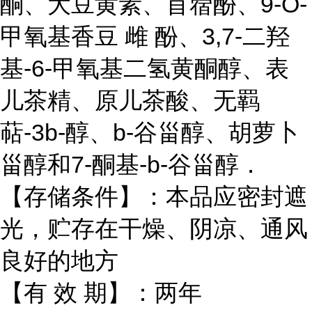
酮、大豆黄素、苜蓿酚、9-O-
甲氧基香豆 雌 酚、3,7-二羟
基-6-甲氧基二氢黄酮醇、表
儿茶精、原儿茶酸、无羁
萜-3b-醇、b-谷甾醇、胡萝卜
甾醇和7-酮基-b-谷甾醇．
【存储条件】：本品应密封遮
光，贮存在干燥、阴凉、通风
良好的地方
【有 效 期】：两年