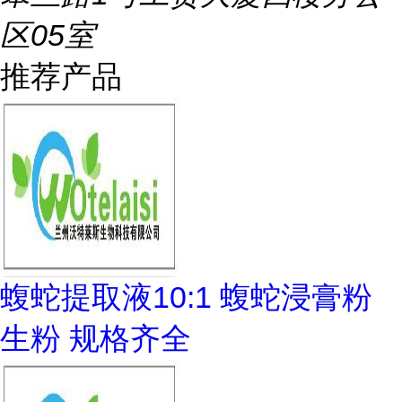
区05室
推荐产品
蝮蛇提取液10:1 蝮蛇浸膏粉
生粉 规格齐全