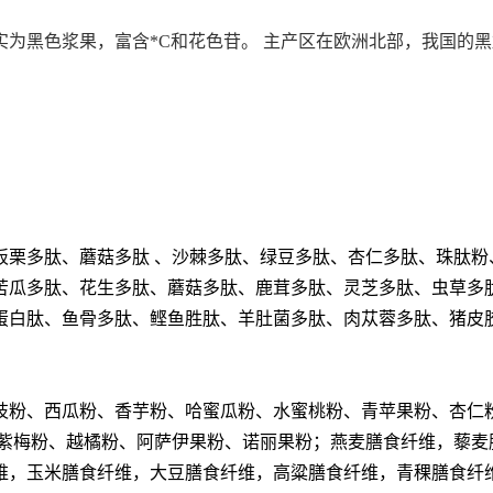
实为黑色浆果，富含*C和花色苷。 主产区在欧洲北部，我国的
板栗多肽、蘑菇多肽
、沙棘多肽、绿豆多肽、杏仁多肽、珠肽粉
苦瓜多肽、花生多肽、蘑菇多肽、鹿茸多肽、灵芝多肽、虫草多
蛋白肽、鱼骨多肽、鲣鱼胜肽、羊肚菌多肽、肉苁蓉多肽、猪皮
枝粉、西瓜粉、香芋粉、哈蜜瓜粉、水蜜桃粉、青苹果粉、杏仁
紫梅粉、越橘粉、阿萨伊果粉、诺丽果粉；燕麦膳食纤维，藜麦
维，玉米膳食纤维，大豆膳食纤维，高粱膳食纤维，青稞膳食纤