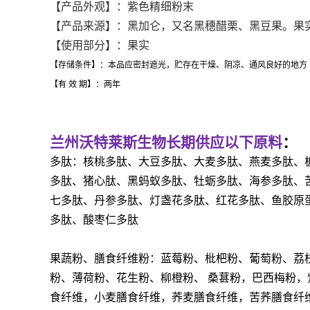
【产品外观】：紫色精细粉末
【产品来源】：
黑加仑，又名黑穗醋栗、黑豆果。果
【使用部分】：果实
【存储条件】：本品应密封遮光，贮存在干燥、阴凉、通风良好的地方
【有 效 期】：两年
兰州沃特莱斯生物长期供应以下原料
：
多肽：核桃多肽、大豆多肽、大麦多肽、燕麦多肽、
多肽、猪心肽、黑蚂蚁多肽、牡蛎多肽、海参多肽、
七多肽、丹参多肽、灯盏花多肽、红花多肽、鱼胶原
多肽、酸枣仁多肽
果蔬粉、膳食纤维粉：蓝莓粉、枇杷粉、葡萄粉、荔
粉、薄荷粉、花生粉、柳橙粉、
桑葚粉，巴西梅粉，
食纤维，小麦膳食纤维，荞麦膳食纤维，苦荞膳食纤