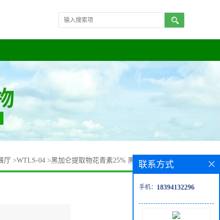
展厅
>
WTLS-04
>
黑加仑提取物花青素25% 黑加仑粉 欢迎采购
联系方式
手机：
18394132296