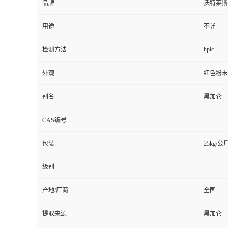
品牌
沃特莱斯
用途
不详
hplc
检测方法
外观
红色粉末
别名
黑加仑
CAS编号
包装
25kg/公
级别
产地/厂商
全国
提取来源
黑加仑