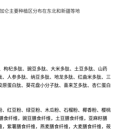
黑加仑主要种植区分布在东北和新疆等地
、枸杞多肽、豌豆多肽、大米多肽、土豆多肽、山药
肽、人参多肽、纳豆多肽、地龙多肽、红曲米多肽、三
胶原蛋白肽、葵花盘小分子肽、喜来芝多肽、杏仁蛋白
粉、红豆粉、绿豆粉、木瓜粉、石榴粉、椰香粉、樱桃
膳食纤维，豌豆膳食纤维，土豆膳食纤维，亚麻籽膳
维，紫薯膳食纤维，燕麦膳食纤维，大麦膳食纤维，莜