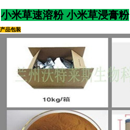
小米草速溶粉 小米草浸膏粉
产品包装