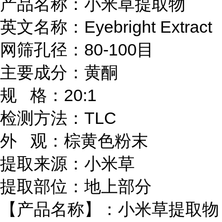
产品名称：小米草提取物
英文名称：Eyebright Extract
网筛孔径：80-100目
主要成分：黄酮
规 格：20:1
检测方法：TLC
外 观：棕黄色粉末
提取来源：小米草
提取部位：地上部分
【产品名称】：小米草提取物