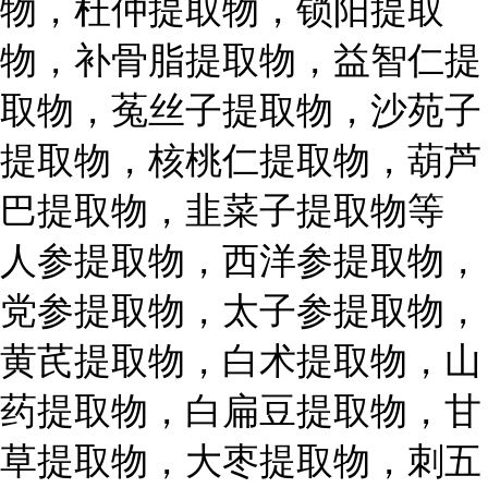
物，杜仲提取物，锁阳提取
物，补骨脂提取物，益智仁提
取物，菟丝子提取物，沙苑子
提取物，核桃仁提取物，葫芦
巴提取物，韭菜子提取物等
人参提取物，西洋参提取物，
党参提取物，太子参提取物，
黄芪提取物，白术提取物，山
药提取物，白扁豆提取物，甘
草提取物，大枣提取物，刺五