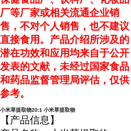
厂等厂家或相关流通企业销
售，不对个人销售，也不建议
直接食用。产品介绍所涉及的
潜在功效和应用均来自于公开
发表的文献，未经过国家食品
和药品监督管理局评估，仅供
参考。
小米草提取物20:1 小米草提取物
【产品信息】