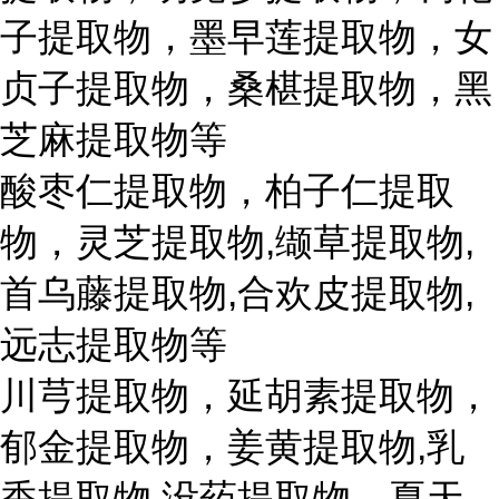
子提取物，墨早莲提取物，女
贞子提取物，桑椹提取物，黑
芝麻提取物等
酸枣仁提取物，柏子仁提取
物，灵芝提取物,缬草提取物,
首乌藤提取物,合欢皮提取物,
远志提取物等
川芎提取物，延胡素提取物，
郁金提取物，姜黄提取物,乳
香提取物,没药提取物，夏天