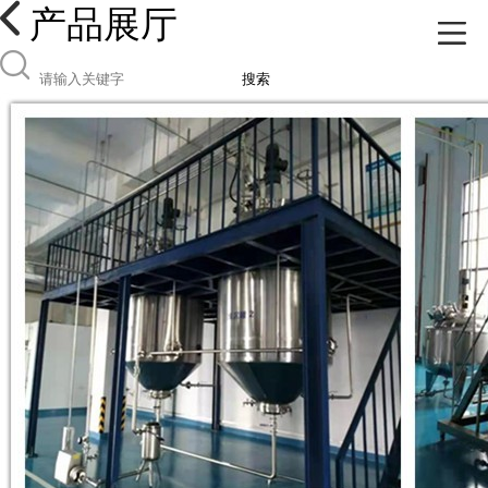
产品展厅
搜索