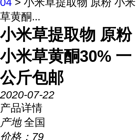
04
> 小米草提取物 原粉 小米
草黄酮...
小米草提取物 原粉
小米草黄酮30% 一
公斤包邮
2020-07-22
产品详情
产地
全国
价格：
79