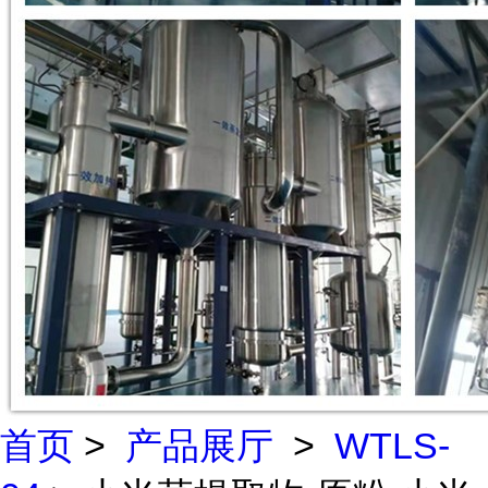
首页
>
产品展厅
>
WTLS-