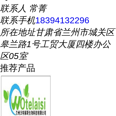
联系人
常菁
联系手机
18394132296
所在地址
甘肃省兰州市城关区
皋兰路1号工贸大厦四楼办公
区05室
推荐产品