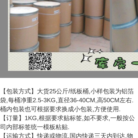
【包装方式】大货25公斤/纸板桶,小样包装为铝箔
袋,每桶净重2.5-3KG,直径36-40CM,高50CM左右.
桶内包装也可根据要求换成小包装,方便使用.
【订量】1KG,根据要求贴标签,如不要求,一般按公
司内部标签统一模板粘贴.
【运输方式】快递或物流,国内快递三天内到达,物