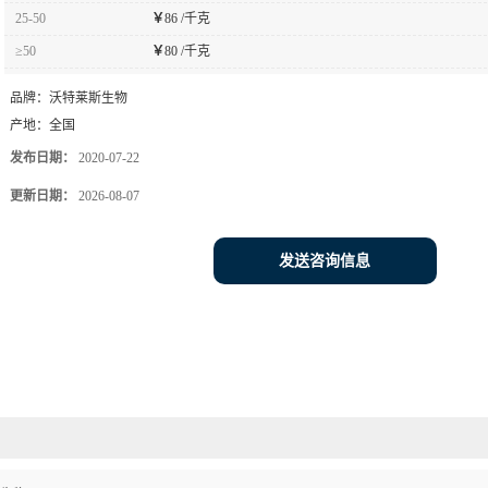
25-50
￥
86 /千克
≥50
￥
80 /千克
品牌：
沃特莱斯生物
产地：
全国
发布日期：
2020-07-22
更新日期：
2026-08-07
发送咨询信息