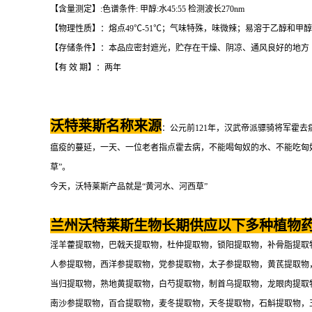
【含量测定】:色谱条件: 甲醇:水45:55 检测波长270nm
【物理性质】：熔点49℃-51℃；气味特殊，味微辣；易溶于乙醇和
【存储条件】：本品应密封遮光，贮存在干燥、阴凉、通风良好的地方
【有 效 期】：两年
沃特莱斯名称来源
：公元前121年，汉武帝派骠骑将军霍
瘟疫的蔓延，一天、一位老者指点霍去病，不能喝匈奴的水、不能吃匈奴
草”。
今天，沃特莱斯产品就是“黄河水、河西草”
兰州沃特莱斯生物长期供应以下多种植物
淫羊藿提取物，巴戟天提取物，杜仲提取物，锁阳提取物，补骨脂提取
人参提取物，西洋参提取物，党参提取物，太子参提取物，黄芪提取物
当归提取物，熟地黄提取物，白芍提取物，制首乌提取物，龙眼肉提取
南沙参提取物，百合提取物，麦冬提取物，天冬提取物，石斛提取物，