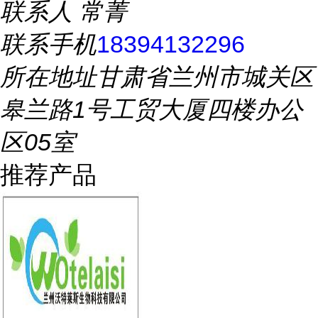
联系人
常菁
联系手机
18394132296
所在地址
甘肃省兰州市城关区
皋兰路1号工贸大厦四楼办公
区05室
推荐产品