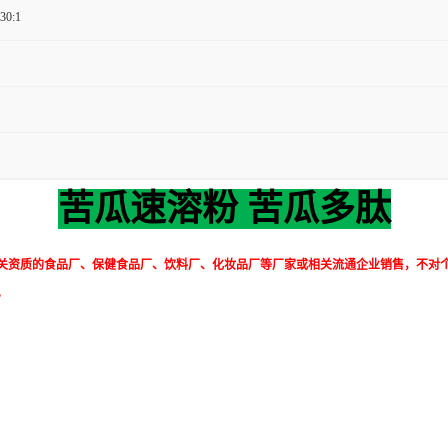
 30:1
苦瓜速溶粉 苦瓜多肽
关资质的食品厂、保健食品厂、饮料厂、化妆品厂等厂家或相关流通企业销售，不对
。