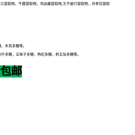
泽兰提取物，牛膝提取物，鸡血藤提取物,王不留行提取物，月季花提取
糖，木耳多糖等。
杏叶多糖，五味子多糖，枸杞多糖，刺五加多糖等。
斯包邮