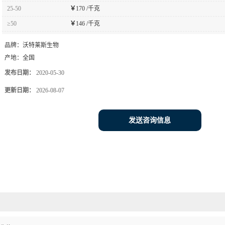
25-50
￥
170 /千克
≥50
￥
146 /千克
品牌：
沃特莱斯生物
产地：
全国
发布日期：
2020-05-30
更新日期：
2026-08-07
发送咨询信息