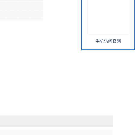
手机访问官网