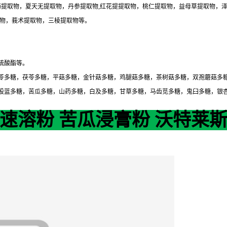
药提取物，夏天无提取物，丹参提取物,红花提提取物，桃仁提取物，益母草提取物，
取物，莪术提取物，三棱提取物等。
硫酸酯等。
苓多糖，茯苓多糖，平菇多糖，金针菇多糖，鸡腿菇多糖，茶树菇多糖，双孢蘑菇多
股蓝多糖，苦瓜多糖，山药多糖，白及多糖，甘草多糖，马齿苋多糖，鬼臼多糖，银
速溶粉 苦瓜浸膏粉 沃特莱