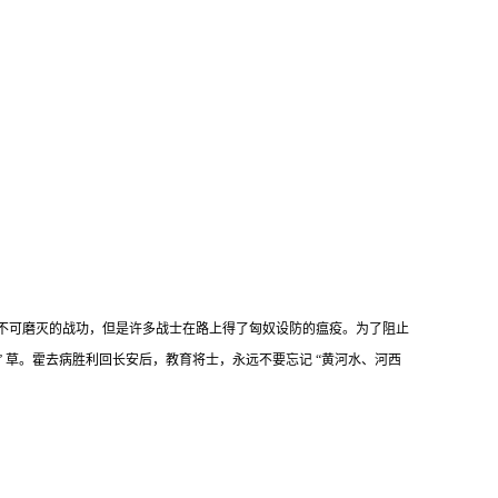
得不可磨灭的战功，但是许多战士在路上得了匈奴设防的瘟疫。为了阻止
 草。霍去病胜利回长安后，教育将士，永远不要忘记 “黄河水、河西