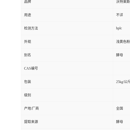
品牌
沃特莱斯
用途
不详
hplc
检测方法
外观
浅黄色粉
别名
酵母
CAS编号
包装
25kg/公
级别
产地/厂商
全国
提取来源
酵母