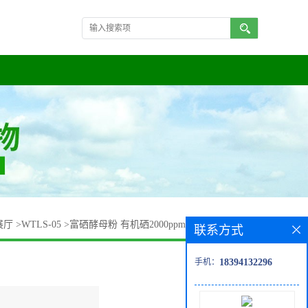
展厅
>
WTLS-05
>
富硒酵母粉 有机硒2000ppm 酵母提取物 现货
联系方式
手机：
18394132296