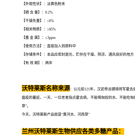
【外观性状】：淡黄色粉末
【硒 含 量】：0.2%
【干燥失重】：≤6%
【相关物质】：≥85%
【重 金 属】：≤3ppm
【使用方法】：直接加入到原料中
【存储条件】：本品应密封遮光，贮存在干燥、阴凉、通风良好的地方
【有 效 期】：两年
沃特莱斯名称来源
：公元前121年，汉武帝派骠骑将军霍
瘟疫的蔓延，一天、一位老者指点霍去病，不能喝匈奴的水、不能吃匈奴
草”。
今天，沃特莱斯产品就是“黄河水、河西草”
兰州沃特莱斯生物供应各类多糖产品：