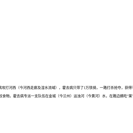
去病攻打河西（今河西走廊及湟水流域），霍去病只带了1万铁骑，一路打杀抢夺，获
食物。霍去病专派一支队伍在金城（今兰州）运浊河（今黄河）水，在路边摘吃“莱”