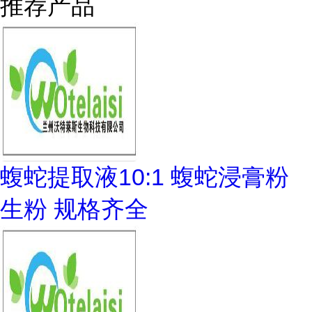
推荐产品
蝮蛇提取液10:1 蝮蛇浸膏粉
生粉 规格齐全