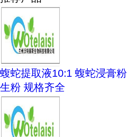
蝮蛇提取液10:1 蝮蛇浸膏粉
生粉 规格齐全