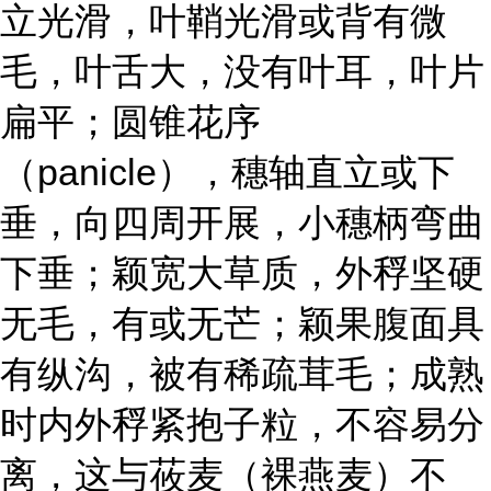
立光滑，叶鞘光滑或背有微
毛，叶舌大，没有叶耳，叶片
扁平；圆锥花序
（panicle），穗轴直立或下
垂，向四周开展，小穗柄弯曲
下垂；颖宽大草质，外稃坚硬
无毛，有或无芒；颖果腹面具
有纵沟，被有稀疏茸毛；成熟
时内外稃紧抱子粒，不容易分
离，这与莜麦（裸燕麦）不