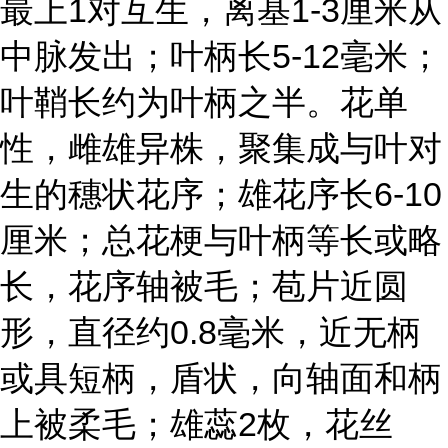
最上1对互生，离基1-3厘米从
中脉发出；叶柄长5-12毫米；
叶鞘长约为叶柄之半。花单
性，雌雄异株，聚集成与叶对
生的穗状花序；雄花序长6-10
厘米；总花梗与叶柄等长或略
长，花序轴被毛；苞片近圆
形，直径约0.8毫米，近无柄
或具短柄，盾状，向轴面和柄
上被柔毛；雄蕊2枚，花丝