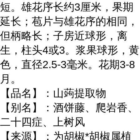
短。雄花序长约3厘米，果期
延长；苞片与雄花序的相同，
但柄略长；子房近球形，离
生，柱头4或3。浆果球形，黄
色，直径2.5-3毫米。花期3-8
月。
【品名】：山蒟提取物
【别名】：酒饼藤、爬岩香、
二十四症、上树风
【来源】：为胡椒*胡椒属植