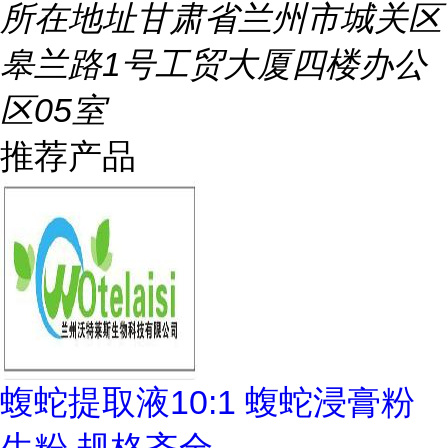
所在地址
甘肃省兰州市城关区
皋兰路1号工贸大厦四楼办公
区05室
推荐产品
蝮蛇提取液10:1 蝮蛇浸膏粉