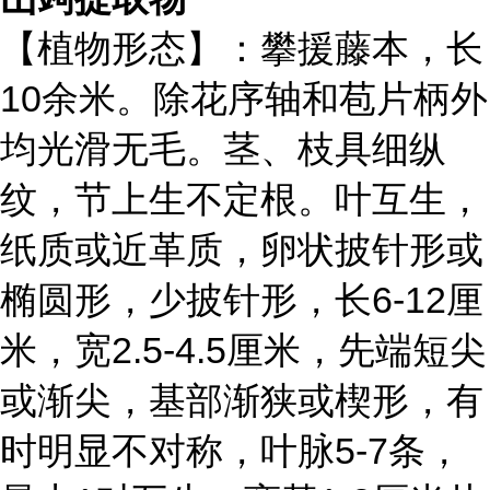
【植物形态】：攀援藤本，长
10余米。除花序轴和苞片柄外
均光滑无毛。茎、枝具细纵
纹，节上生不定根。叶互生，
纸质或近革质，卵状披针形或
椭圆形，少披针形，长6-12厘
米，宽2.5-4.5厘米，先端短尖
或渐尖，基部渐狭或楔形，有
时明显不对称，叶脉5-7条，