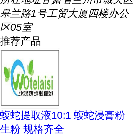
皋兰路1号工贸大厦四楼办公
区05室
推荐产品
蝮蛇提取液10:1 蝮蛇浸膏粉
生粉 规格齐全