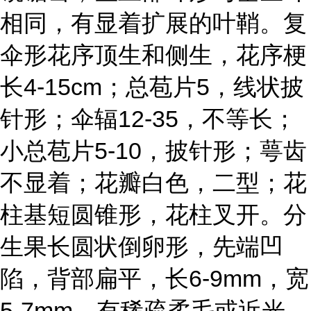
相同，有显着扩展的叶鞘。复
伞形花序顶生和侧生，花序梗
长4-15cm；总苞片5，线状披
针形；伞辐12-35，不等长；
小总苞片5-10，披针形；萼齿
不显着；花瓣白色，二型；花
柱基短圆锥形，花柱叉开。分
生果长圆状倒卵形，先端凹
陷，背部扁平，长6-9mm，宽
5-7mm，有稀疏柔毛或近光