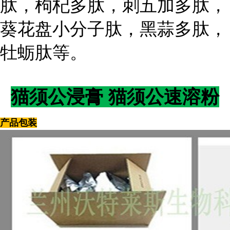
肽，枸杞多肽，刺五加多肽，
葵花盘小分子肽，黑蒜多肽，
牡蛎肽等。
猫须公浸膏 猫须公速溶粉
产品包装