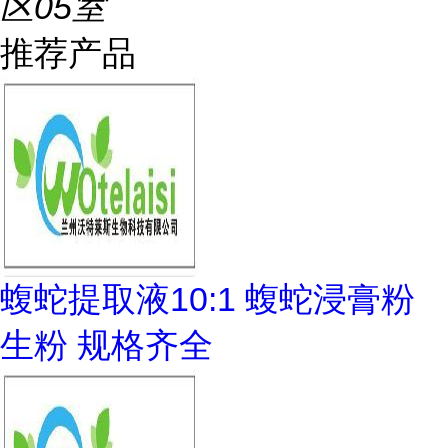
区05室
推荐产品
蝮蛇提取液10:1 蝮蛇浸膏粉
生粉 规格齐全