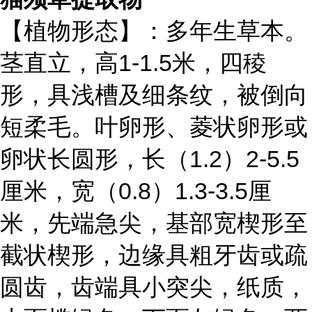
【植物形态】：多年生草本。
茎直立，高1-1.5米，四稜
形，具浅槽及细条纹，被倒向
短柔毛。叶卵形、菱状卵形或
卵状长圆形，长（1.2）2-5.5
厘米，宽（0.8）1.3-3.5厘
米，先端急尖，基部宽楔形至
截状楔形，边缘具粗牙齿或疏
圆齿，齿端具小突尖，纸质，