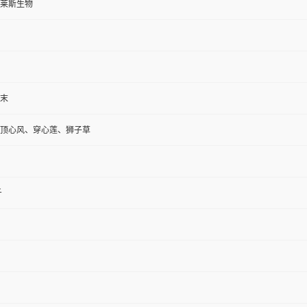
莱斯生物
末
顶心风、穿心莲、狮子草
斤