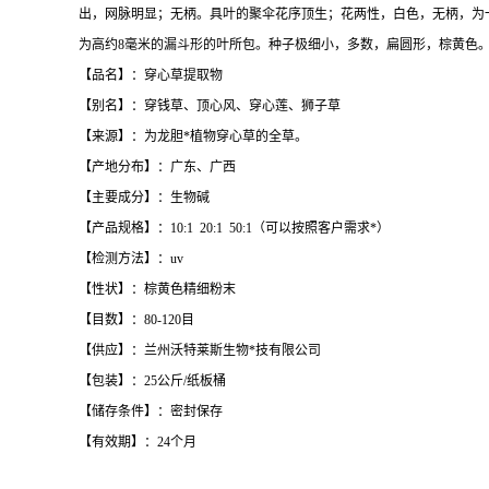
出，网脉明显；无柄。具叶的聚伞花序顶生；花两性，白色，无柄，为
为高约8毫米的漏斗形的叶所包。种子极细小，多数，扁圆形，棕黄色
【品名】：穿心草提取物
【别名】：穿钱草、顶心风、穿心莲、狮子草
【来源】：为龙胆*植物穿心草的全草。
【产地分布】：广东、广西
【主要成分】：生物碱
【产品规格】：10:1 20:1 50:1（可以按照客户需求*）
【检测方法】：uv
【性状】：棕黄色精细粉末
【目数】：80-120目
【供应】：兰州沃特莱斯生物*技有限公司
【包装】：25公斤/纸板桶
【储存条件】：密封保存
【有效期】：24个月