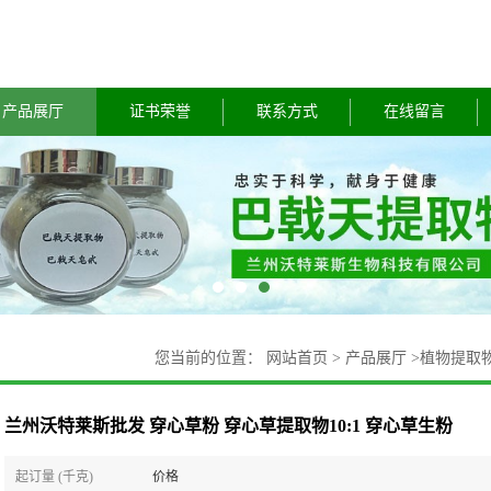
产品展厅
证书荣誉
联系方式
在线留言
您当前的位置：
网站首页
>
产品展厅
>
植物提取
兰州沃特莱斯批发 穿心草粉 穿心草提取物10:1 穿心草生粉
起订量 (千克)
价格