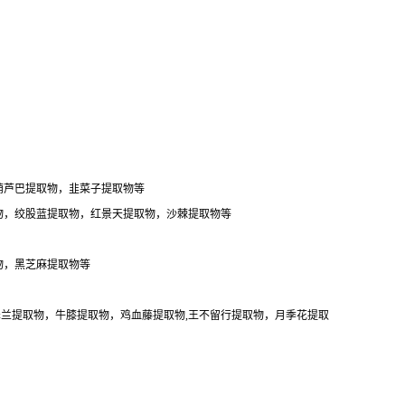
葫芦巴提取物，韭菜子提取物等
物，绞股蓝提取物，红景天提取物，沙棘提取物等
物，黑芝麻提取物等
泽兰提取物，牛膝提取物，鸡血藤提取物,王不留行提取物，月季花提取