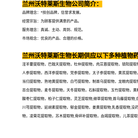
兰州沃特莱斯生物公司简介：
品牌理念：*技创品牌，信誉求发展。
经营宗旨：为顾客提供满意的产品。
服务理念：真诚、主动、周到、规范。
市场观念：优良的产品、合理的价格。
兰州沃特莱斯生物长期供应以下多种植物
淫羊藿提取物，巴戟天提取物，杜仲提取物，肉苁蓉提取物，锁阳提取
人参提取物，西洋参提取物，党参提取物，太子参提取物，黄芪提取物
当归提取物，熟地黄提取物，白芍提取物，制首乌提取物，龙眼肉提取
百合提取物，麦冬提取物，天冬提取物，石斛提取物，玉竹提取物，黄
酸枣仁提取物，柏子仁提取物，灵芝提取物,缬草提取物,首乌藤提取物,
川芎提取物，延胡素提取物，郁金提取物，姜黄提取物,乳香提取物,没
物，凌霄花提取物，苏木提取物,骨碎补提取物，血竭提取物，儿茶提