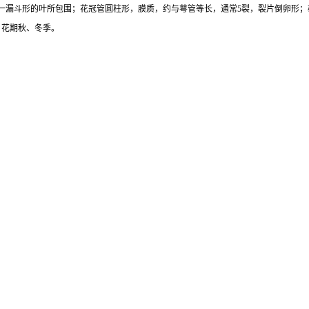
一漏斗形的叶所包围；花冠管圆柱形，膜质，约与萼管等长，通常5裂，裂片倒卵形；
。花期秋、冬季。