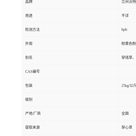
品牌
兰州沃特
用途
不详
hplc
检测方法
外观
棕黄色粉
别名
穿钱草、
CAS编号
包装
25kg/公
级别
产地/厂商
全国
提取来源
穿心草